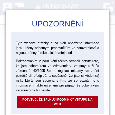
0
person
shopping_cart
search
UPOZORNĚNÍ
menu
>
>
Laboratoř
Tyto webové stránky a na nich obsažené informace
jsou určeny odborným pracovníkům ve zdravotnictví a
>
>
Dezinfekce, čištění a ochranné pomůcky
Čištění
nejsou určeny široké laické veřejnosti.
Pokračováním v používání těchto stránek potvrzujete,
Ostatní pomůcky pro čištění
že jste odborníkem ve zdravotnictví ve smyslu § 2a
zákona č. 40/1995 Sb., o regulaci reklamy, ve znění
pozdějších předpisů, a současně, že jste si vědom(a)
akce
rizik, která jsou spojena s tím, že se seznámíte s
informacemi takto určenými pro případ, že odborníkem
ve zdravotnictví nejste.
POTVZUJI, ŽE SPLŇUJI PODMÍNKY VSTUPU NA
WEB