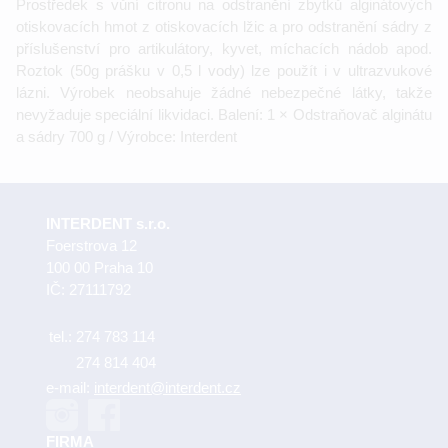
Prostředek s vůní citronu na odstranění zbytků alginátových
otiskovacích hmot z otiskovacích lžic a pro odstranění sádry z
příslušenství pro artikulátory, kyvet, míchacích nádob apod.
Roztok (50g prášku v 0,5 l vody) lze použít i v ultrazvukové
lázni. Výrobek neobsahuje žádné nebezpečné látky, takže
nevyžaduje speciální likvidaci. Balení: 1 × Odstraňovač alginátu
a sádry 700 g / Výrobce: Interdent
INTERDENT s.r.o.
Foerstrova 12
100 00 Praha 10
IČ: 27111792
tel.:
274 783 114
274 814 404
e-mail:
interdent@interdent.cz
FIRMA