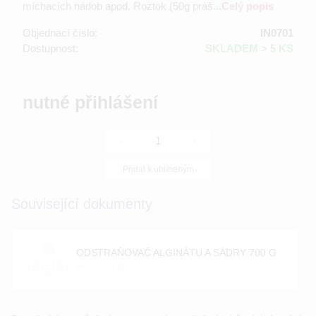
míchacích nádob apod. Roztok (50g práš...
Celý popis
Objednací číslo:
IN0701
Dostupnost:
SKLADEM > 5 KS
nutné přihlášení
-
+
Přidat k oblíbeným
Související dokumenty
ODSTRAŇOVAČ ALGINÁTU A SÁDRY 700 G
velikost: 0 [kb]