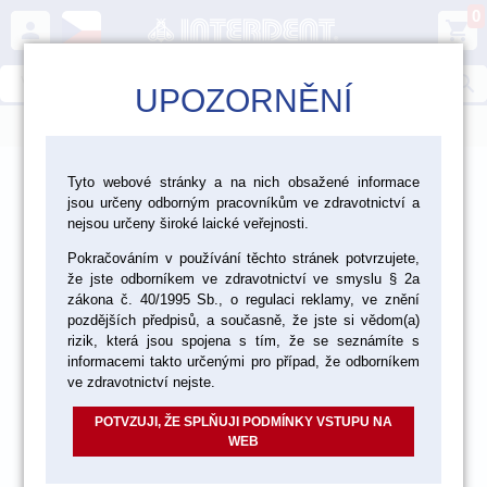
0
person
shopping_cart
search
UPOZORNĚNÍ
menu
>
>
>
Laboratoř
Zatmelování, lití, pájení
Tyto webové stránky a na nich obsažené informace
jsou určeny odborným pracovníkům ve zdravotnictví a
Pájky a spájecí pasty
nejsou určeny široké laické veřejnosti.
Pokračováním v používání těchto stránek potvrzujete,
že jste odborníkem ve zdravotnictví ve smyslu § 2a
zákona č. 40/1995 Sb., o regulaci reklamy, ve znění
pozdějších předpisů, a současně, že jste si vědom(a)
rizik, která jsou spojena s tím, že se seznámíte s
informacemi takto určenými pro případ, že odborníkem
ve zdravotnictví nejste.
POTVZUJI, ŽE SPLŇUJI PODMÍNKY VSTUPU NA
WEB