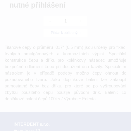
nutné přihlášení
-
+
Přidat k oblíbeným
Titanové čepy o průměru .017“ (0,5 mm) jsou určeny pro fixaci
trvalých amalgámových a kompozitních výplní. Speciální
konstrukce čepu a dříku pro kolénkový násadec umožňuje
bezpečné odlomení čepu při dosažení dna kavity. Speciálním
nástrojem je v případě potřeby možno čepy ohnout do
požadovaného tvaru. Jako doplňkové balení lze zakoupit
samostatné čepy bez dříku, pro které se po vyšroubování
zbytku použitého čepu použije původní dřík. Balení: 1x
doplňkové balení čepů 100ks / Výrobce: Edenta
INTERDENT s.r.o.
Foerstrova 12