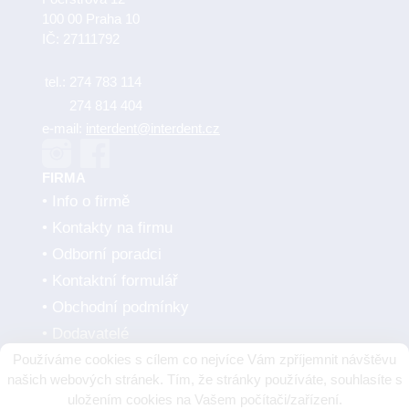
100 00 Praha 10
IČ: 27111792
tel.:
274 783 114
274 814 404
e-mail:
interdent@interdent.cz
FIRMA
Info o firmě
Kontakty na firmu
Odborní poradci
Kontaktní formulář
Obchodní podmínky
Dodavatelé
Používáme cookies s cílem co nejvíce Vám zpříjemnit návštěvu
SMLUVNÍ PARTNEŘI
našich webových stránek. Tím, že stránky používáte, souhlasíte s
uložením cookies na Vašem počítači/zařízení.