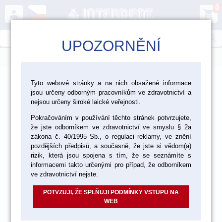
0
person
shopping_cart
search
UPOZORNĚNÍ
menu
>
>
>
Ordinace
Výplňové materiály
Tyto webové stránky a na nich obsažené informace
jsou určeny odborným pracovníkům ve zdravotnictví a
Parapulpální čepy
nejsou určeny široké laické veřejnosti.
Pokračováním v používání těchto stránek potvrzujete,
že jste odborníkem ve zdravotnictví ve smyslu § 2a
zákona č. 40/1995 Sb., o regulaci reklamy, ve znění
pozdějších předpisů, a současně, že jste si vědom(a)
rizik, která jsou spojena s tím, že se seznámíte s
informacemi takto určenými pro případ, že odborníkem
ve zdravotnictví nejste.
POTVZUJI, ŽE SPLŇUJI PODMÍNKY VSTUPU NA
WEB