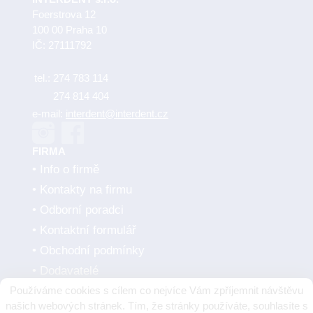
Foerstrova 12
100 00 Praha 10
IČ: 27111792
tel.:
274 783 114
274 814 404
e-mail:
interdent@interdent.cz
FIRMA
Info o firmě
Kontakty na firmu
Odborní poradci
Kontaktní formulář
Obchodní podmínky
Dodavatelé
Používáme cookies s cílem co nejvíce Vám zpříjemnit návštěvu
SMLUVNÍ PARTNEŘI
našich webových stránek. Tím, že stránky používáte, souhlasíte s