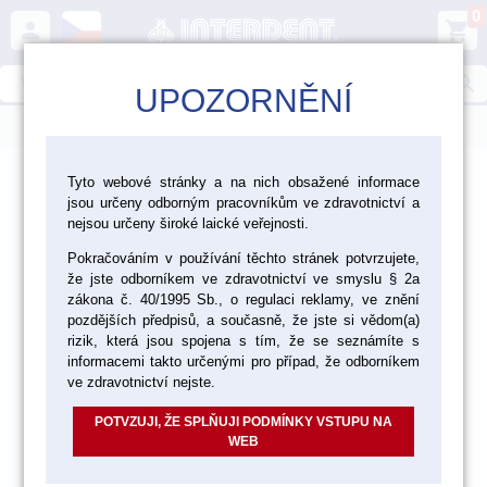
0
person
shopping_cart
search
UPOZORNĚNÍ
menu
>
>
>
Ordinace
Výplňové materiály
Tyto webové stránky a na nich obsažené informace
jsou určeny odborným pracovníkům ve zdravotnictví a
Parapulpální čepy
nejsou určeny široké laické veřejnosti.
Pokračováním v používání těchto stránek potvrzujete,
že jste odborníkem ve zdravotnictví ve smyslu § 2a
zákona č. 40/1995 Sb., o regulaci reklamy, ve znění
pozdějších předpisů, a současně, že jste si vědom(a)
rizik, která jsou spojena s tím, že se seznámíte s
informacemi takto určenými pro případ, že odborníkem
ve zdravotnictví nejste.
POTVZUJI, ŽE SPLŇUJI PODMÍNKY VSTUPU NA
WEB