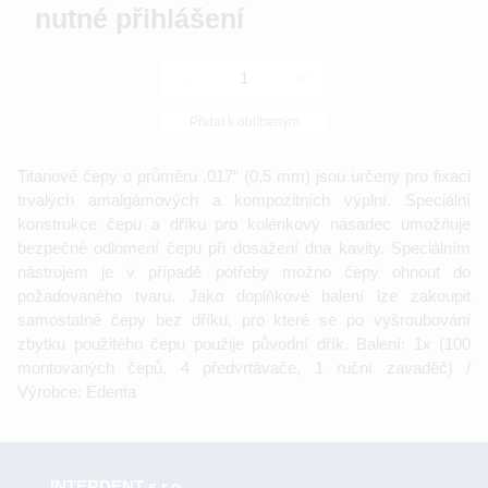
nutné přihlášení
-
+
Přidat k oblíbeným
Titanové čepy o průměru .017“ (0,5 mm) jsou určeny pro fixaci
trvalých amalgámových a kompozitních výplní. Speciální
konstrukce čepu a dříku pro kolénkový násadec umožňuje
bezpečné odlomení čepu při dosažení dna kavity. Speciálním
nástrojem je v případě potřeby možno čepy ohnout do
požadovaného tvaru. Jako doplňkové balení lze zakoupit
samostatné čepy bez dříku, pro které se po vyšroubování
zbytku použitého čepu použije původní dřík. Balení: 1x (100
montovaných čepů, 4 předvrtávače, 1 ruční zavaděč) /
Výrobce: Edenta
INTERDENT s.r.o.