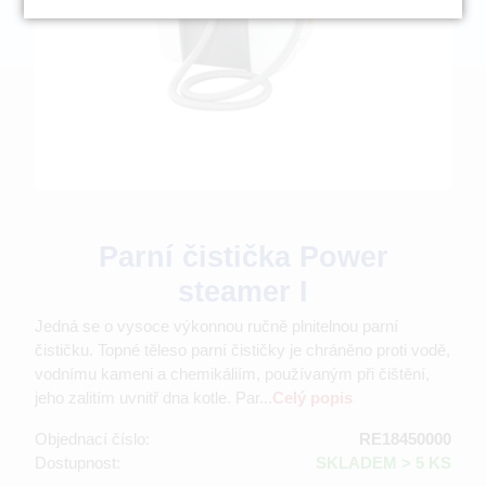
Parní čistička Power
steamer I
Jedná se o vysoce výkonnou ručně plnitelnou parní
čističku. Topné těleso parní čističky je chráněno proti vodě,
vodnímu kameni a chemikáliím, používaným při čištění,
jeho zalitím uvnitř dna kotle. Par...
Celý popis
Objednací číslo:
RE18450000
Dostupnost:
SKLADEM > 5 KS