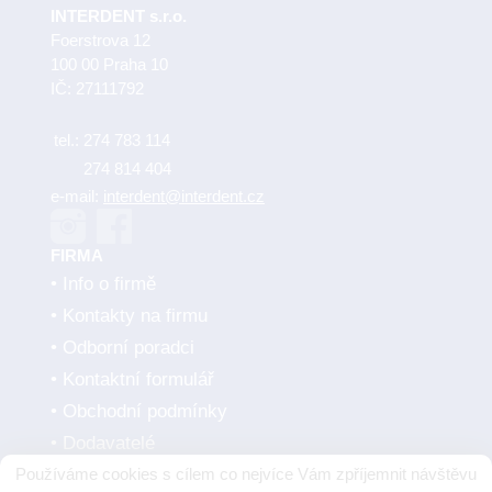
INTERDENT s.r.o.
Foerstrova 12
100 00 Praha 10
IČ: 27111792
tel.:
274 783 114
274 814 404
e-mail:
interdent@interdent.cz
FIRMA
Info o firmě
Kontakty na firmu
Odborní poradci
Kontaktní formulář
Obchodní podmínky
Dodavatelé
Používáme cookies s cílem co nejvíce Vám zpříjemnit návštěvu
SMLUVNÍ PARTNEŘI