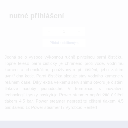
nutné přihlášení
-
+
Přidat k oblíbeným
Jedná se o vysoce výkonnou ručně plnitelnou parní čističku.
Topné těleso parní čističky je chráněno proti vodě, vodnímu
kameni a chemikáliím, používaným při čištění, jeho zalitím
uvnitř dna kotle. Parní čistička sleduje stav vodního kamene v
reálném čase. Díky extra velkému servisnímu otvoru je čištění
tlakové nádoby jednoduché. V kombinaci s inovativní
technologií trysky poskytuje Power steamer nepřetržité čištění
tlakem 4,5 bar. Power steamer nepretržité cištení tlakem 4,5
bar.Balení: 1x Power steamer I / Výrobce: Renfert