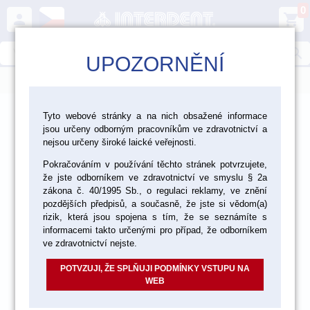
0
person
shopping_cart
search
UPOZORNĚNÍ
menu
>
>
Laboratoř
Tyto webové stránky a na nich obsažené informace
jsou určeny odborným pracovníkům ve zdravotnictví a
>
>
Dezinfekce, čištění a ochranné pomůcky
Čištění
nejsou určeny široké laické veřejnosti.
Pokračováním v používání těchto stránek potvrzujete,
Parní čističky
že jste odborníkem ve zdravotnictví ve smyslu § 2a
zákona č. 40/1995 Sb., o regulaci reklamy, ve znění
pozdějších předpisů, a současně, že jste si vědom(a)
akce
rizik, která jsou spojena s tím, že se seznámíte s
informacemi takto určenými pro případ, že odborníkem
ve zdravotnictví nejste.
POTVZUJI, ŽE SPLŇUJI PODMÍNKY VSTUPU NA
WEB