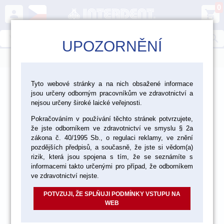
0
person
shopping_cart
search
UPOZORNĚNÍ
menu
>
>
>
Ordinace
Otiskování
Tyto webové stránky a na nich obsažené informace
jsou určeny odborným pracovníkům ve zdravotnictví a
>
Pomůcky a příslušenství pro zpracování OH
Různé
nejsou určeny široké laické veřejnosti.
Pokračováním v používání těchto stránek potvrzujete,
že jste odborníkem ve zdravotnictví ve smyslu § 2a
zákona č. 40/1995 Sb., o regulaci reklamy, ve znění
pozdějších předpisů, a současně, že jste si vědom(a)
rizik, která jsou spojena s tím, že se seznámíte s
informacemi takto určenými pro případ, že odborníkem
ve zdravotnictví nejste.
POTVZUJI, ŽE SPLŇUJI PODMÍNKY VSTUPU NA
WEB