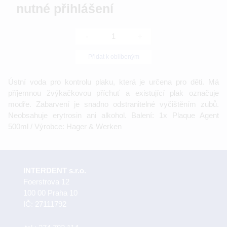
nutné přihlášení
-
+
Přidat k oblíbeným
Ústní voda pro kontrolu plaku, která je určena pro děti. Má
příjemnou žvýkačkovou příchuť a existující plak označuje
modře. Zabarvení je snadno odstranitelné vyčištěním zubů.
Neobsahuje erytrosin ani alkohol. Balení: 1x Plaque Agent
500ml / Výrobce: Hager & Werken
INTERDENT s.r.o.
Foerstrova 12
100 00 Praha 10
IČ: 27111792