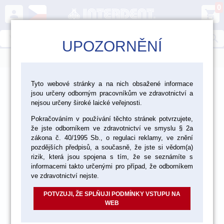
0
person
shopping_cart
search
UPOZORNĚNÍ
menu
>
>
>
Ordinace
Profylaxe
Tyto webové stránky a na nich obsažené informace
jsou určeny odborným pracovníkům ve zdravotnictví a
Indikátory zubní kazu, plaku a slin
nejsou určeny široké laické veřejnosti.
Pokračováním v používání těchto stránek potvrzujete,
že jste odborníkem ve zdravotnictví ve smyslu § 2a
zákona č. 40/1995 Sb., o regulaci reklamy, ve znění
pozdějších předpisů, a současně, že jste si vědom(a)
rizik, která jsou spojena s tím, že se seznámíte s
informacemi takto určenými pro případ, že odborníkem
ve zdravotnictví nejste.
POTVZUJI, ŽE SPLŇUJI PODMÍNKY VSTUPU NA
WEB