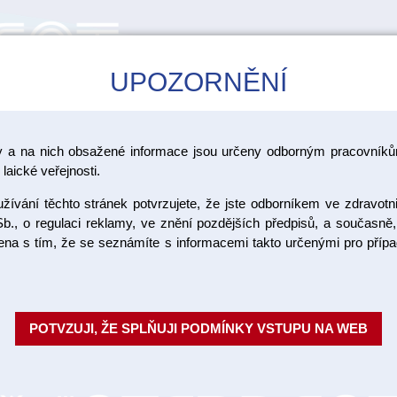
UPOZORNĚNÍ
CAD/CAM
ŠKOLENÍ
AKCE
y a na nich obsažené informace jsou určeny odborným pracovníkům
>
í
Ultrazvukové čističky
laické veřejnosti.
ívání těchto stránek potvrzujete, že jste odborníkem ve zdravotn
Plastové 
b., o regulaci reklamy, ve znění pozdějších předpisů, a současně,
ojena s tím, že se seznámíte s informacemi takto určenými pro pří
EM-05
Plastové víčko s nádobkou pro 
POTVZUJI, ŽE SPLŇUJI PODMÍNKY VSTUPU NA WEB
nádobkou / Výrobce: Emag
Objednací číslo:
Dostupnost: