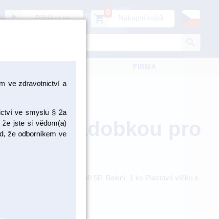
0
person
shopping_cart
Přihlásit se
Nákupní košík
search
KATALOGY
FIRMA
 ve zdravotnictví a
ictví ve smyslu § 2a
víčko s nádobkou pro
 že jste si vědom(a)
pad, že odborníkem ve
ultrazvukovou čističku EMMI 5P. Balení: 1 ks Plastové víčko s
EM60055
ZBOŽÍ NA