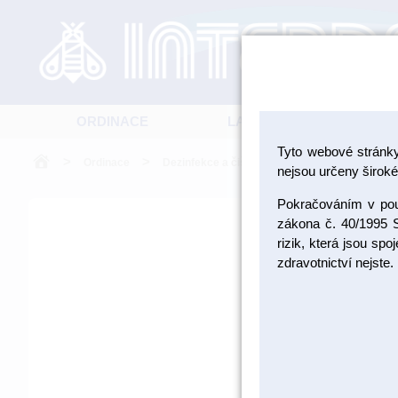
ORDINACE
LABORATOŘ
Tyto webové stránk
>
>
>
Ordinace
Dezinfekce a čištění
Ultrazvukové čištěn
nejsou určeny široké 
Pokračováním v použ
zákona č. 40/1995 S
rizik, která jsou sp
zdravotnictví nejste.