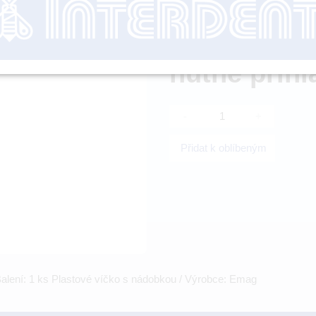
nutné přihl
-
+
Přidat k oblíbeným
Balení: 1 ks Plastové víčko s nádobkou / Výrobce: Emag