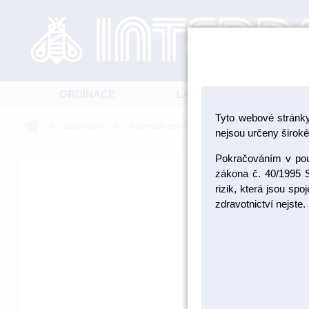
ORDINACE
LABORATOŘ
Tyto webové stránk
>
>
>
Laboratoř
Materiály pro fazetování a inleje
Pomůcky
nejsou určeny široké 
Pokračováním v použ
zákona č. 40/1995 S
rizik, která jsou sp
zdravotnictví nejste.