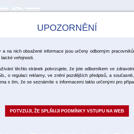
UPOZORNĚNÍ
CAD/CAM
ŠKOLENÍ
AKCE
y a na nich obsažené informace jsou určeny odborným pracovníkům
>
 pro práci s keramikou
Stojánky
laické veřejnosti.
ívání těchto stránek potvrzujete, že jste odborníkem ve zdravotn
Platinové
b., o regulaci reklamy, ve znění pozdějších předpisů, a současně,
ojena s tím, že se seznámíte s informacemi takto určenými pro pří
6 ks
Keramické stojánky pro bezpeč
POTVZUJI, ŽE SPLŇUJI PODMÍNKY VSTUPU NA WEB
Platinové čepy pro podložku W 6
Objednací číslo:
Dostupnost:
SK