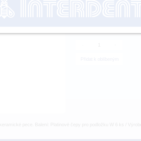
nutné přihl
-
+
Přidat k oblíbeným
eramické pece. Balení: Platinové čepy pro podložku W 6 ks / Výrobc