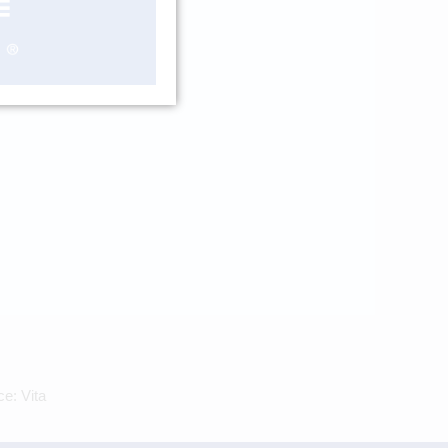
ášení
e: Vita