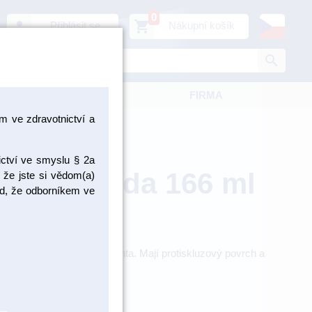
0
person
shopping_cart
Přihlásit se
Nákupní košík
search
KATALOGY
FIRMA
 ve zdravotnictví a
ictví ve smyslu § 2a
ílý Euronda 166 ml
 že jste si vědom(a)
pad, že odborníkem ve
ro vyplachování úst pacienta. Mají protiskluzový povrch a
100 ks / Výrobce: Euronda
EU21410001/1
ADEM > 5 KS