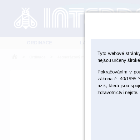
ORDINACE
LABORATOŘ
Tyto webové stránk
>
>
>
Ordinace
Jednorázový materiál
Pohárky a zásobn
nejsou určeny široké 
Pokračováním v použ
zákona č. 40/1995 S
rizik, která jsou sp
zdravotnictví nejste.