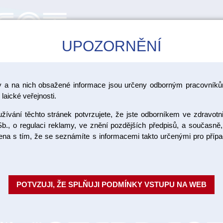
UPOZORNĚNÍ
CAD/CAM
ŠKOLENÍ
AKCE
y a na nich obsažené informace jsou určeny odborným pracovníkům
íky na pohárky
laické veřejnosti.
ívání těchto stránek potvrzujete, že jste odborníkem ve zdravotn
Pohárek b
b., o regulaci reklamy, ve znění pozdějších předpisů, a současně,
ojena s tím, že se seznámíte s informacemi takto určenými pro pří
100 ks
Jednorázové plastové pohárky p
POTVZUJI, ŽE SPLŇUJI PODMÍNKY VSTUPU NA WEB
jejich objem je 166 ml. Balení 
Objednací číslo:
Dostupnost:
SKL