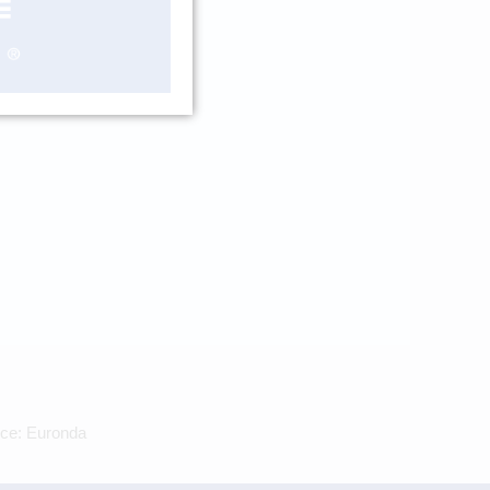
ášení
bce: Euronda