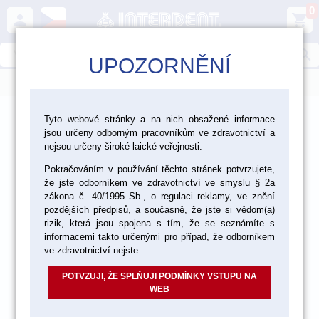
0
person
shopping_cart
search
UPOZORNĚNÍ
menu
>
>
>
Ordinace
Jednorázový materiál
Tyto webové stránky a na nich obsažené informace
jsou určeny odborným pracovníkům ve zdravotnictví a
Pohárky a zásobníky na pohárky
nejsou určeny široké laické veřejnosti.
Pokračováním v používání těchto stránek potvrzujete,
že jste odborníkem ve zdravotnictví ve smyslu § 2a
zákona č. 40/1995 Sb., o regulaci reklamy, ve znění
pozdějších předpisů, a současně, že jste si vědom(a)
rizik, která jsou spojena s tím, že se seznámíte s
informacemi takto určenými pro případ, že odborníkem
ve zdravotnictví nejste.
POTVZUJI, ŽE SPLŇUJI PODMÍNKY VSTUPU NA
WEB