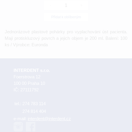
-
+
Přidat k oblíbeným
Jednorázové plastové pohárky pro vyplachování úst pacienta.
Mají protiskluzový povrch a jejich objem je 200 ml. Balení: 100
ks / Výrobce: Euronda
INTERDENT s.r.o.
Foerstrova 12
100 00 Praha 10
IČ: 27111792
tel.:
274 783 114
274 814 404
e-mail:
interdent@interdent.cz