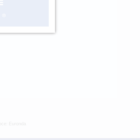
ášení
obce: Euronda