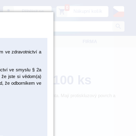
0
person
shopping_cart
Přihlásit se
Nákupní košík
search
KATALOGY
FIRMA
 ve zdravotnictví a
ictví ve smyslu § 2a
imetkový 100 ks
 že jste si vědom(a)
pad, že odborníkem ve
ro vyplachování úst pacienta. Mají protiskluzový povrch a
 100 ks / Výrobce: Euronda
EU21410020/1
ADEM > 5 KS