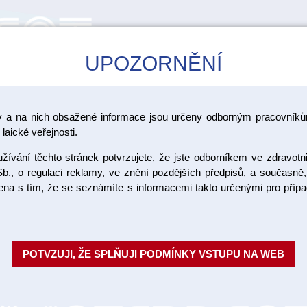
UPOZORNĚNÍ
CAD/CAM
ŠKOLENÍ
AKCE
y a na nich obsažené informace jsou určeny odborným pracovníkům
íky na pohárky
laické veřejnosti.
ívání těchto stránek potvrzujete, že jste odborníkem ve zdravotn
Pohárek l
b., o regulaci reklamy, ve znění pozdějších předpisů, a současně,
ojena s tím, že se seznámíte s informacemi takto určenými pro pří
Jednorázové plastové pohárky p
jejich objem je 200 ml. Balení:
POTVZUJI, ŽE SPLŇUJI PODMÍNKY VSTUPU NA WEB
Objednací číslo:
Dostupnost:
SKL