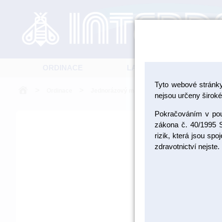
ORDINACE
LABORATOŘ
Tyto webové stránk
>
>
>
Ordinace
Jednorázový materiál
Pohárky a zásobn
nejsou určeny široké 
Pokračováním v použ
zákona č. 40/1995 S
rizik, která jsou sp
zdravotnictví nejste.