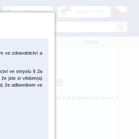
0
person
shopping_cart
Přihlásit se
Nákupní košík
search
KATALOGY
FIRMA
 ve zdravotnictví a
ictví ve smyslu § 2a
utý 100 ks
 že jste si vědom(a)
pad, že odborníkem ve
ro vyplachování úst pacienta. Mají protiskluzový povrch a
 100 ks / Výrobce: Euronda
EU21410014/1
ADEM > 5 KS