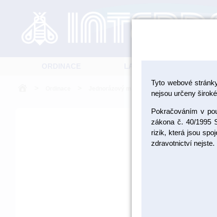
ORDINACE
LABORATOŘ
Tyto webové stránk
>
>
>
Ordinace
Jednorázový materiál
Pohárky a zásobn
nejsou určeny široké 
Pokračováním v použ
zákona č. 40/1995 S
rizik, která jsou sp
zdravotnictví nejste.