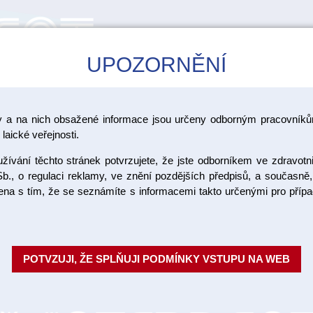
UPOZORNĚNÍ
CAD/CAM
ŠKOLENÍ
AKCE
y a na nich obsažené informace jsou určeny odborným pracovníkům
íky na pohárky
laické veřejnosti.
ívání těchto stránek potvrzujete, že jste odborníkem ve zdravotn
Pohárek žl
b., o regulaci reklamy, ve znění pozdějších předpisů, a současně,
ojena s tím, že se seznámíte s informacemi takto určenými pro pří
Jednorázové plastové pohárky p
jejich objem je 200 ml. Balení:
POTVZUJI, ŽE SPLŇUJI PODMÍNKY VSTUPU NA WEB
Objednací číslo:
Dostupnost:
SKL