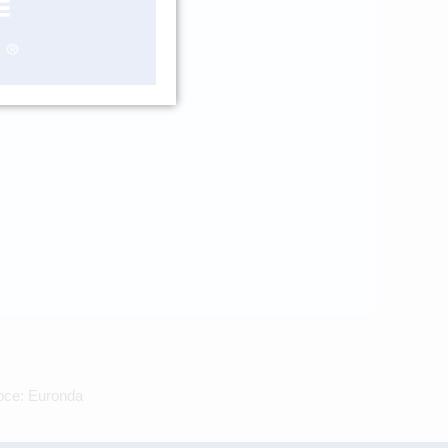
ášení
obce: Euronda