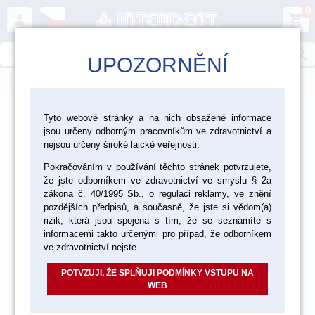
0
person
shopping_cart
search
UPOZORNĚNÍ
menu
>
>
>
Ordinace
Profylaxe
Bělení
Tyto webové stránky a na nich obsažené informace
jsou určeny odborným pracovníkům ve zdravotnictví a
nejsou určeny široké laické veřejnosti.
akce
Pokračováním v používání těchto stránek potvrzujete,
že jste odborníkem ve zdravotnictví ve smyslu § 2a
zákona č. 40/1995 Sb., o regulaci reklamy, ve znění
pozdějších předpisů, a současně, že jste si vědom(a)
rizik, která jsou spojena s tím, že se seznámíte s
informacemi takto určenými pro případ, že odborníkem
ve zdravotnictví nejste.
POTVZUJI, ŽE SPLŇUJI PODMÍNKY VSTUPU NA
WEB