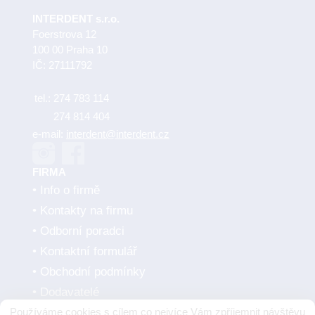
INTERDENT s.r.o.
Foerstrova 12
100 00 Praha 10
IČ: 27111792
tel.:
274 783 114
274 814 404
e-mail:
interdent@interdent.cz
FIRMA
Info o firmě
Kontakty na firmu
Odborní poradci
Kontaktní formulář
Obchodní podmínky
Dodavatelé
Používáme cookies s cílem co nejvíce Vám zpříjemnit návštěvu