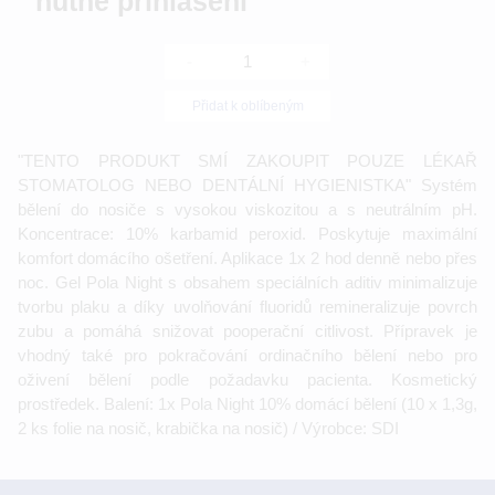
nutné přihlášení
-
+
Přidat k oblíbeným
"TENTO PRODUKT SMÍ ZAKOUPIT POUZE LÉKAŘ
STOMATOLOG NEBO DENTÁLNÍ HYGIENISTKA" Systém
bělení do nosiče s vysokou viskozitou a s neutrálním pH.
Koncentrace: 10% karbamid peroxid. Poskytuje maximální
komfort domácího ošetření. Aplikace 1x 2 hod denně nebo přes
noc. Gel Pola Night s obsahem speciálních aditiv minimalizuje
tvorbu plaku a díky uvolňování fluoridů remineralizuje povrch
zubu a pomáhá snižovat pooperační citlivost. Přípravek je
vhodný také pro pokračování ordinačního bělení nebo pro
oživení bělení podle požadavku pacienta. Kosmetický
prostředek. Balení: 1x Pola Night 10% domácí bělení (10 x 1,3g,
2 ks folie na nosič, krabička na nosič) / Výrobce: SDI