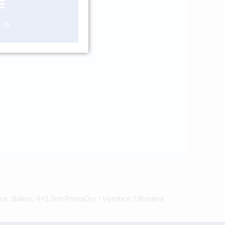
ášení
e. Balení: 4×1,2ml PrimaDry / Výrobce: Ultradent