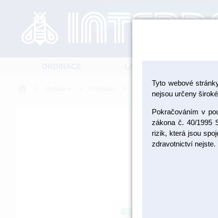
ORDINACE
LABORATOŘ
Tyto webové stránk
>
>
>
Ordinace
Profylaxe
Pečetění fisur
nejsou určeny široké 
Pokračováním v použ
zákona č. 40/1995 S
rizik, která jsou sp
zdravotnictví nejste.