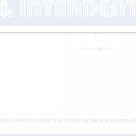
nutné přihl
-
+
Přidat k oblíbeným
yřice a následným osušením se výrazně zlepšuje penetrace pryskyřic