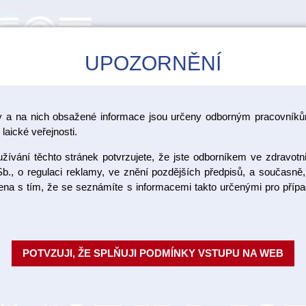
UPOZORNĚNÍ
CAD/CAM
ŠKOLENÍ
AKCE
y a na nich obsažené informace jsou určeny odborným pracovníkům
laické veřejnosti.
ívání těchto stránek potvrzujete, že jste odborníkem ve zdravotn
PrimaDry 
b., o regulaci reklamy, ve znění pozdějších předpisů, a současně,
ojena s tím, že se seznámíte s informacemi takto určenými pro pří
Nanesením přípravku PrimaDry 
se výrazně zlepšuje penetrace 
POTVZUJI, ŽE SPLŇUJI PODMÍNKY VSTUPU NA WEB
Objednací číslo:
Dostupnost: