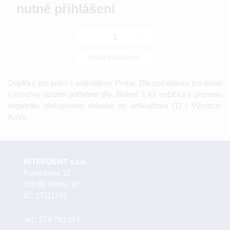
nutné přihlášení
-
+
Přidat k oblíbeným
Doplňky pro práci s artikulátory Protar. Dle požadavku lze dodat
i všechny ostatní potřebné díly. Balení: 1 ks nožička k přenosu
registrátu običejového oblouku do artikulátoru (1) / Výrobce:
KaVo
INTERDENT s.r.o.
Foerstrova 12
100 00 Praha 10
IČ: 27111792
tel.:
274 783 114