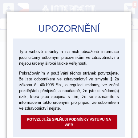
0
person
shopping_cart
search
UPOZORNĚNÍ
menu
>
>
>
Laboratoř
Zhotovení modelu
Tyto webové stránky a na nich obsažené informace
jsou určeny odborným pracovníkům ve zdravotnictví a
>
Artikulátory, obličejové oblouky, okludory
Artikulátory KaVo
nejsou určeny široké laické veřejnosti.
Pokračováním v používání těchto stránek potvrzujete,
že jste odborníkem ve zdravotnictví ve smyslu § 2a
zákona č. 40/1995 Sb., o regulaci reklamy, ve znění
pozdějších předpisů, a současně, že jste si vědom(a)
rizik, která jsou spojena s tím, že se seznámíte s
informacemi takto určenými pro případ, že odborníkem
ve zdravotnictví nejste.
POTVZUJI, ŽE SPLŇUJI PODMÍNKY VSTUPU NA
WEB