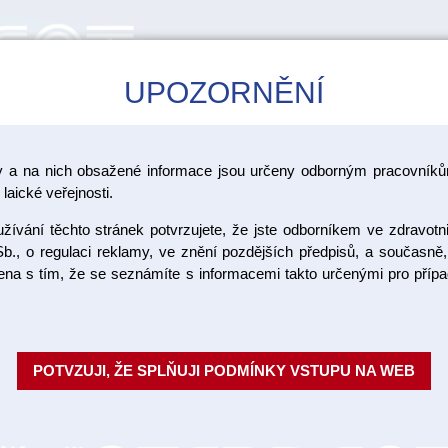
UPOZORNĚNÍ
CAD/CAM
ŠKOLENÍ
AKCE
y a na nich obsažené informace jsou určeny odborným pracovníkům
laické veřejnosti.
ívání těchto stránek potvrzujete, že jste odborníkem ve zdravotn
ResoPac h
b., o regulaci reklamy, ve znění pozdějších předpisů, a současně,
ojena s tím, že se seznámíte s informacemi takto určenými pro pří
2 g
Orální pasta na ošetření ran nap
POTVZUJI, ŽE SPLŇUJI PODMÍNKY VSTUPU NA WEB
fluoridu (účinnost 4 hodiny). Př
odstraňova...
Celý popis
Objednací číslo: