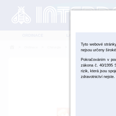
ORDINACE
LABORATOŘ
Tyto webové stránk
>
>
>
Ordinace
Chirurgie
Ostatní materiály pro chirurgii
nejsou určeny široké 
Pokračováním v použ
zákona č. 40/1995 S
rizik, která jsou sp
zdravotnictví nejste.