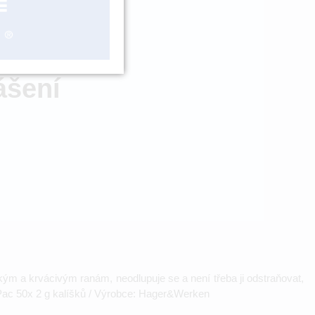
ZBOŽÍ NA
OBJEDNÁNÍ
ášení
lhkým a krvácivým ranám, neodlupuje se a není třeba ji odstraňovat,
oPac 50x 2 g kalíšků / Výrobce: Hager&Werken