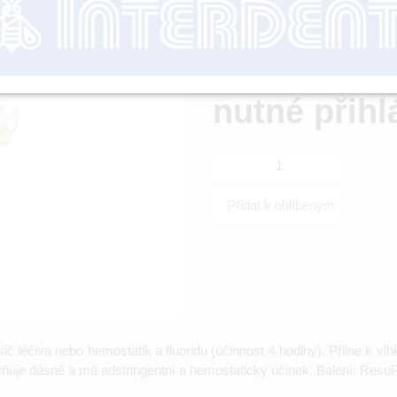
Dostupnost:
nutné přihl
-
+
Přidat k oblíbeným
sič léčiva nebo hemostatik a fluoridu (účinnost 4 hodiny). Přilne k v
vňuje dásně a má adstringentní a hemostatický účinek. Balení: Res