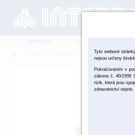
ORDINACE
LABORATOŘ
Tyto webové stránk
>
>
>
Ordinace
Profylaxe
Indikátory zubní kazu, plaku a 
nejsou určeny široké 
Pokračováním v použ
zákona č. 40/1995 S
rizik, která jsou sp
zdravotnictví nejste.