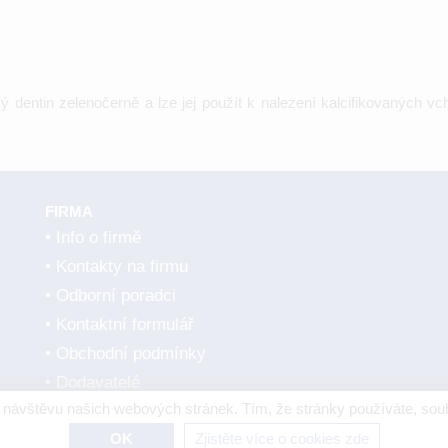
ý dentin zelenočerně a lze jej použít k nalezení kalcifikovaných 
FIRMA
Info o firmě
Kontakty na firmu
Odborní poradci
Kontaktní formulář
Obchodní podmínky
Dodavatelé
návštěvu našich webových stránek. Tím, že stránky používáte, souh
OK
Zjistěte více o cookies zde