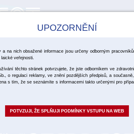
UPOZORNĚNÍ
CAD/CAM
ŠKOLENÍ
AKCE
y a na nich obsažené informace jsou určeny odborným pracovníkům
slin
laické veřejnosti.
ívání těchto stránek potvrzujete, že jste odborníkem ve zdravotn
Sable Seek
b., o regulaci reklamy, ve znění pozdějších předpisů, a současně,
ojena s tím, že se seznámíte s informacemi takto určenými pro pří
1,2ml
Indikátory zubního kazu balené 
POTVZUJI, ŽE SPLŇUJI PODMÍNKY VSTUPU NA WEB
použít k nalezení kalcifikovan
Seek / Výrob...
Celý popis
Objednací číslo: