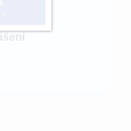
ZBOŽÍ NA
OBJEDNÁNÍ
ášení