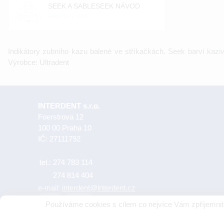
SEEK A SABLESEEK NÁVOD
velikost: 0 [kb]
Indikátory zubního kazu balené ve stříkačkách. Seek barví kaziv
Výrobce: Ultradent
INTERDENT s.r.o.
Foerstrova 12
100 00 Praha 10
IČ: 27111792
tel.:
274 783 114
274 814 404
e-mail:
interdent@interdent.cz
Používáme cookies s cílem co nejvíce Vám zpříjemnit 