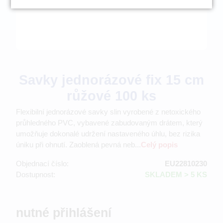
Savky jednorázové fix 15 cm
růžové 100 ks
Flexibilní jednorázové savky slin vyrobené z netoxického
průhledného PVC, vybavené zabudovaným drátem, který
umožňuje dokonalé udržení nastaveného úhlu, bez rizika
úniku při ohnutí. Zaoblená pevná neb...
Celý popis
Objednací číslo:
EU22810230
Dostupnost:
SKLADEM > 5 KS
nutné přihlášení