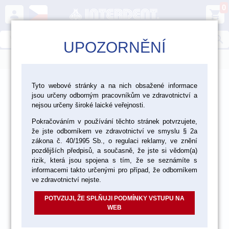
0
person
shopping_cart
search
UPOZORNĚNÍ
menu
>
>
>
Ordinace
Jednorázový materiál
Savky
Tyto webové stránky a na nich obsažené informace
jsou určeny odborným pracovníkům ve zdravotnictví a
nejsou určeny široké laické veřejnosti.
akce
Pokračováním v používání těchto stránek potvrzujete,
že jste odborníkem ve zdravotnictví ve smyslu § 2a
zákona č. 40/1995 Sb., o regulaci reklamy, ve znění
pozdějších předpisů, a současně, že jste si vědom(a)
rizik, která jsou spojena s tím, že se seznámíte s
informacemi takto určenými pro případ, že odborníkem
ve zdravotnictví nejste.
POTVZUJI, ŽE SPLŇUJI PODMÍNKY VSTUPU NA
WEB