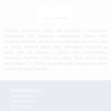
-
+
Přidat k oblíbeným
Flexibilní jednorázové savky slin vyrobené z netoxického
průhledného PVC, vybavené zabudovaným drátem, který
umožňuje dokonalé udržení nastaveného úhlu, bez rizika úniku
při ohnutí. Zaoblená pevná nebo odnímatelná koncovka je
ideální také pro pacienty s citlivými nebo podrážděnými
sliznicemi. Rozměry: o 6,5 mm, délka 15cm, široký výběr
barev. Balení: 1 × Růžové savky Monoart s pevnou koncovkou
100 ks / Výrobce: Euronda
INTERDENT s.r.o.
Foerstrova 12
100 00 Praha 10
IČ: 27111792