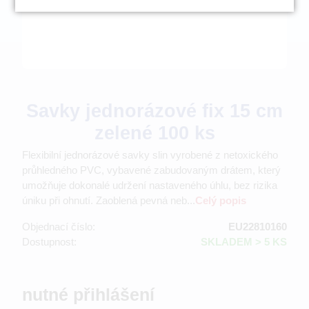
Savky jednorázové fix 15 cm
zelené 100 ks
Flexibilní jednorázové savky slin vyrobené z netoxického
průhledného PVC, vybavené zabudovaným drátem, který
umožňuje dokonalé udržení nastaveného úhlu, bez rizika
úniku při ohnutí. Zaoblená pevná neb...
Celý popis
Objednací číslo:
EU22810160
Dostupnost:
SKLADEM > 5 KS
nutné přihlášení