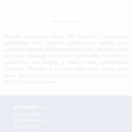
-
+
Přidat k oblíbeným
Flexibilní jednorázové savky slin vyrobené z netoxického
průhledného PVC, vybavené zabudovaným drátem, který
umožňuje dokonalé udržení nastaveného úhlu, bez rizika úniku
při ohnutí. Zaoblená pevná nebo odnímatelná koncovka je
ideální také pro pacienty s citlivými nebo podrážděnými
sliznicemi. Rozměry: o 6,5 mm, délka 15cm, široký výběr
barev. Balení: 1 × Zelené savky Monoart s pevnou koncovkou
100 ks / Výrobce: Euronda
INTERDENT s.r.o.
Foerstrova 12
100 00 Praha 10
IČ: 27111792