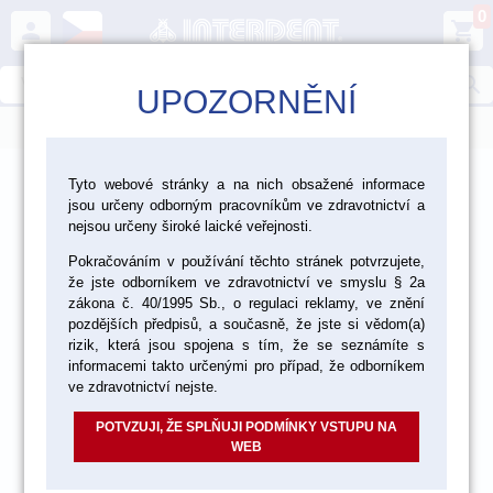
0
person
shopping_cart
search
UPOZORNĚNÍ
menu
>
>
>
Ordinace
Jednorázový materiál
Savky
Tyto webové stránky a na nich obsažené informace
jsou určeny odborným pracovníkům ve zdravotnictví a
nejsou určeny široké laické veřejnosti.
akce
Pokračováním v používání těchto stránek potvrzujete,
že jste odborníkem ve zdravotnictví ve smyslu § 2a
zákona č. 40/1995 Sb., o regulaci reklamy, ve znění
pozdějších předpisů, a současně, že jste si vědom(a)
rizik, která jsou spojena s tím, že se seznámíte s
informacemi takto určenými pro případ, že odborníkem
ve zdravotnictví nejste.
POTVZUJI, ŽE SPLŇUJI PODMÍNKY VSTUPU NA
WEB