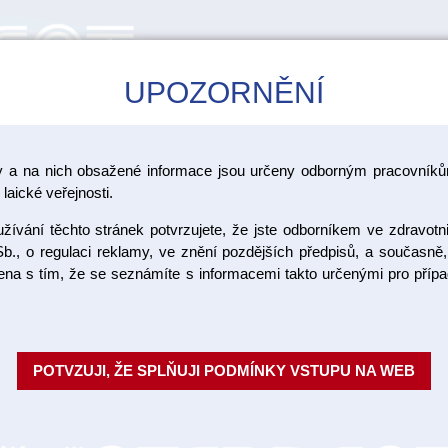
UPOZORNĚNÍ
CAD/CAM
ŠKOLENÍ
AKCE
y a na nich obsažené informace jsou určeny odborným pracovníkům
laické veřejnosti.
ívání těchto stránek potvrzujete, že jste odborníkem ve zdravotn
Savky Mon
b., o regulaci reklamy, ve znění pozdějších předpisů, a současně,
ojena s tím, že se seznámíte s informacemi takto určenými pro pří
koncov. 15
Flexibilní jednorázové savky s
POTVZUJI, ŽE SPLŇUJI PODMÍNKY VSTUPU NA WEB
zabudovaným drátem, který umož
ohnutí. Zaoblená pevná neb...
Ce
Objednací číslo: