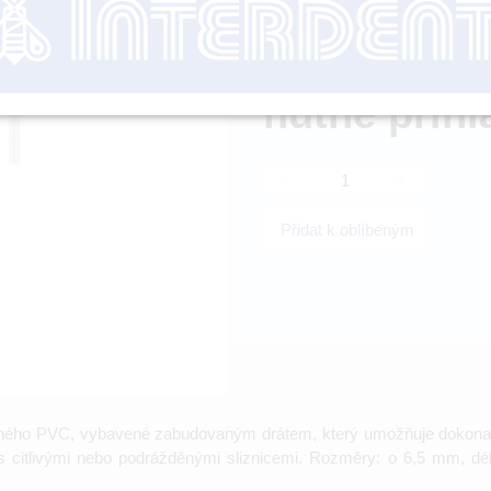
Dostupnost:
SKL
nutné přihl
-
+
Přidat k oblíbeným
edného PVC, vybavené zabudovaným drátem, který umožňuje dokonalé 
s citlivými nebo podrážděnými sliznicemi. Rozměry: o 6,5 mm, dé