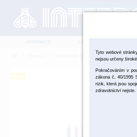
ORDINACE
LABORATOŘ
Tyto webové stránk
>
>
>
Ordinace
Jednorázový materiál
Savky
nejsou určeny široké 
Pokračováním v použ
akce
zákona č. 40/1995 S
rizik, která jsou sp
zdravotnictví nejste.