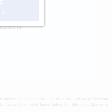
ADEM > 5 KS
ášení
udržení nastaveného úhlu, bez rizika úniku při ohnutí. Zaoblená
lka 15cm, široký výběr barev. Balení: 1 × Bílé savky Monoart s