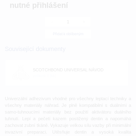
nutné přihlášení
-
+
Přidat k oblíbeným
Související dokumenty
SCOTCHBOND UNIVERSAL NÁVOD
velikost: 0 [kb]
Univerzální adhezivum vhodné pro všechny leptací techniky a
všechny materiály náhrad. Je plně kompatibilní s duálními a
samo-tuhnoucími materiály bez použití aktivátoru duálního
tuhnutí. Lepí a pečetí kazem postižený dentin a napomáhá
zachovat zubní tkáně. Vykazuje velkou sílu vazby při minimální
invazivní preparaci. Utěsňuje dentin a vysoká kvalita