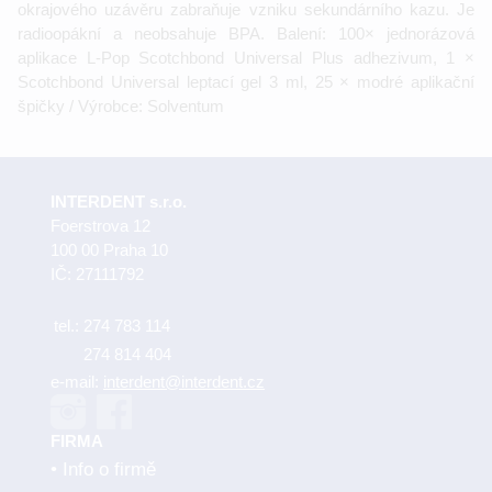
okrajového uzávěru zabraňuje vzniku sekundárního kazu. Je
radioopákní a neobsahuje BPA. Balení: 100× jednorázová
aplikace L-Pop Scotchbond Universal Plus adhezivum, 1 ×
Scotchbond Universal leptací gel 3 ml, 25 × modré aplikační
špičky / Výrobce: Solventum
INTERDENT s.r.o.
Foerstrova 12
100 00 Praha 10
IČ: 27111792
tel.:
274 783 114
274 814 404
e-mail:
interdent@interdent.cz
FIRMA
Info o firmě