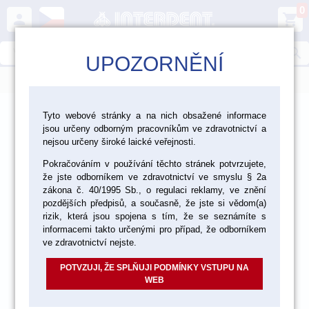
0
person
shopping_cart
search
UPOZORNĚNÍ
menu
>
>
>
Ordinace
Výplňové materiály
Tyto webové stránky a na nich obsažené informace
jsou určeny odborným pracovníkům ve zdravotnictví a
Adhezivní prostředky
nejsou určeny široké laické veřejnosti.
Pokračováním v používání těchto stránek potvrzujete,
že jste odborníkem ve zdravotnictví ve smyslu § 2a
zákona č. 40/1995 Sb., o regulaci reklamy, ve znění
pozdějších předpisů, a současně, že jste si vědom(a)
rizik, která jsou spojena s tím, že se seznámíte s
informacemi takto určenými pro případ, že odborníkem
ve zdravotnictví nejste.
POTVZUJI, ŽE SPLŇUJI PODMÍNKY VSTUPU NA
WEB