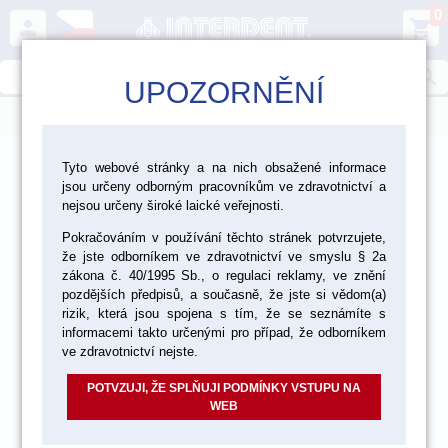
0
person
shopping_cart
search
UPOZORNĚNÍ
menu
>
>
>
Laboratoř
Zatmelování, lití, pájení
Tyto webové stránky a na nich obsažené informace
jsou určeny odborným pracovníkům ve zdravotnictví a
>
Zatmelovací hmoty
ZH na skelety
nejsou určeny široké laické veřejnosti.
Pokračováním v používání těchto stránek potvrzujete,
že jste odborníkem ve zdravotnictví ve smyslu § 2a
zákona č. 40/1995 Sb., o regulaci reklamy, ve znění
pozdějších předpisů, a současně, že jste si vědom(a)
rizik, která jsou spojena s tím, že se seznámíte s
informacemi takto určenými pro případ, že odborníkem
ve zdravotnictví nejste.
POTVZUJI, ŽE SPLŇUJI PODMÍNKY VSTUPU NA
WEB