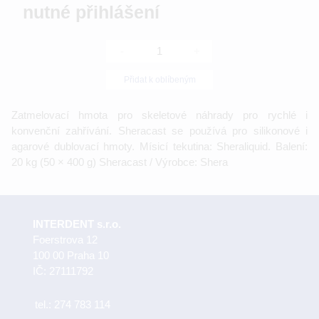
nutné přihlášení
-
+
Přidat k oblíbeným
Zatmelovací hmota pro skeletové náhrady pro rychlé i
konvenční zahřívání. Sheracast se používá pro silikonové i
agarové dublovací hmoty. Mísicí tekutina: Sheraliquid. Balení:
20 kg (50 × 400 g) Sheracast / Výrobce: Shera
INTERDENT s.r.o.
Foerstrova 12
100 00 Praha 10
IČ: 27111792
tel.:
274 783 114