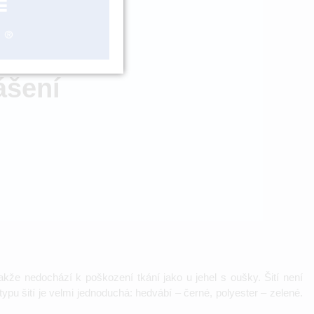
ZBOŽÍ NA
OBJEDNÁNÍ
ášení
kže nedochází k poškození tkání jako u jehel s oušky. Šití není
ypu šití je velmi jednoduchá: hedvábí – černé, polyester – zelené.