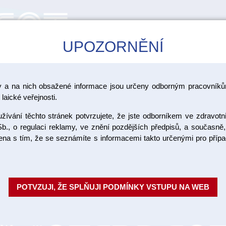
UPOZORNĚNÍ
CAD/CAM
ŠKOLENÍ
AKCE
y a na nich obsažené informace jsou určeny odborným pracovníkům
laické veřejnosti.
ívání těchto stránek potvrzujete, že jste odborníkem ve zdravotn
Sintraumal
b., o regulaci reklamy, ve znění pozdějších předpisů, a současně,
ojena s tím, že se seznámíte s informacemi takto určenými pro pří
HS20 12x
Atraumatické bezouškové jehly 
POTVZUJI, ŽE SPLŇUJI PODMÍNKY VSTUPU NA WEB
jehly jsou hladce spojeny s šití
není vláknov...
Celý popis
Objednací číslo: