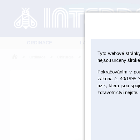
ORDINACE
LABORATOŘ
Tyto webové stránk
>
>
>
Ordinace
Chirurgie
Materiály na šití
nejsou určeny široké 
Pokračováním v použ
zákona č. 40/1995 S
rizik, která jsou sp
zdravotnictví nejste.