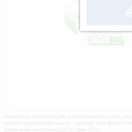
Atraumatické bezouškové jehly s neresorbovatelným šitím z hedv
vláknové a má hydrofobní povrch – nedochází tak k absorpci vody a
Balení: dvojitě sterilní balení a 12 ks, délka 45 cm