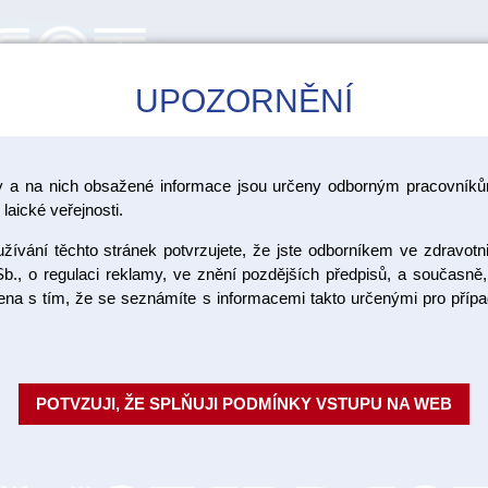
UPOZORNĚNÍ
CAD/CAM
ŠKOLENÍ
AKCE
y a na nich obsažené informace jsou určeny odborným pracovníkům
laické veřejnosti.
ívání těchto stránek potvrzujete, že jste odborníkem ve zdravotn
Software 
b., o regulaci reklamy, ve znění pozdějších předpisů, a současně,
ojena s tím, že se seznámíte s informacemi takto určenými pro pří
Základní verze modelačního pr
práce jako jsou korunky, můstky
upy, teleskopy, korun...
Celý po
POTVZUJI, ŽE SPLŇUJI PODMÍNKY VSTUPU NA WEB
Objednací číslo:
Dostupnost:
SK