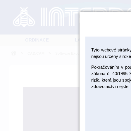
ORDINACE
LABORATOŘ
Tyto webové stránk
>
>
CAD/CAM
Software Exocad
nejsou určeny široké 
Pokračováním v použ
zákona č. 40/1995 S
rizik, která jsou sp
zdravotnictví nejste.