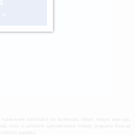
taz
redukované konstrukce na fazetování, inlaye, onlaye, wax-upy,
hrad, musí si příslušné specializované moduly programu Exocad
licenčních poplatků.