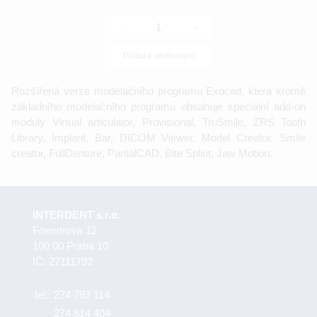
-
+
Přidat k oblíbeným
Rozšířená verze modelačního programu Exocad, která kromě
základního modelačního programu obsahuje speciální add-on
moduly Virtual articulator, Provisional, TruSmile, ZRS Tooth
Library, Implant, Bar, DICOM Viewer, Model Creator, Smile
creator, FullDenture, PartialCAD, Bite Splint, Jaw Motion.
INTERDENT s.r.o.
Foerstrova 12
100 00 Praha 10
IČ: 27111792
tel.:
274 783 114
274 814 404