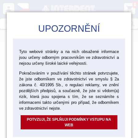
0
person
shopping_cart
search
UPOZORNĚNÍ
menu
>
>
CAD/CAM
Software Exocad
Tyto webové stránky a na nich obsažené informace
jsou určeny odborným pracovníkům ve zdravotnictví a
nejsou určeny široké laické veřejnosti.
Pokračováním v používání těchto stránek potvrzujete,
že jste odborníkem ve zdravotnictví ve smyslu § 2a
zákona č. 40/1995 Sb., o regulaci reklamy, ve znění
pozdějších předpisů, a současně, že jste si vědom(a)
rizik, která jsou spojena s tím, že se seznámíte s
informacemi takto určenými pro případ, že odborníkem
ve zdravotnictví nejste.
POTVZUJI, ŽE SPLŇUJI PODMÍNKY VSTUPU NA
WEB