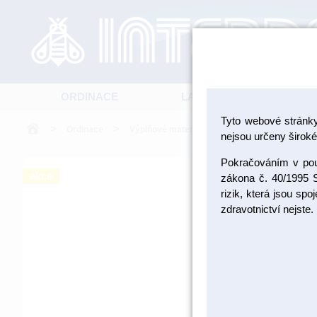
ORDINACE
LABORATOŘ
Tyto webové stránk
>
>
>
Ordinace
Výplňové materiály
Kompozitní výplňové
nejsou určeny široké 
Pokračováním v použ
akce
zákona č. 40/1995 S
rizik, která jsou sp
zdravotnictví nejste.