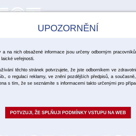
UPOZORNĚNÍ
CAD/CAM
ŠKOLENÍ
AKCE
y a na nich obsažené informace jsou určeny odborným pracovníkům
>
 materiály
Chemicky polymerující kompozitní materiály
laické veřejnosti.
ívání těchto stránek potvrzujete, že jste odborníkem ve zdravotn
Stela Prim
b., o regulaci reklamy, ve znění pozdějších předpisů, a současně,
ojena s tím, že se seznámíte s informacemi takto určenými pro pří
Stela je inovativní vysoce úč
hloubku vytvrzení a polymeraci
leptání kyselinou ani vy...
Celý p
POTVZUJI, ŽE SPLŇUJI PODMÍNKY VSTUPU NA WEB
Objednací číslo:
Dostupnost:
SKL