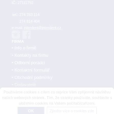
IČ: 27111792
tel.:
274 783 114
274 814 404
e-mail:
interdent@interdent.cz
FIRMA
Info o firmě
Kontakty na firmu
Odborní poradci
Kontaktní formulář
Obchodní podmínky
Dodavatelé
Používáme cookies s cílem co nejvíce Vám zpříjemnit návštěvu
SMLUVNÍ PARTNEŘI
našich webových stránek. Tím, že stránky používáte, souhlasíte s
uložením cookies na Vašem počítači/zařízení.
OK
Zjistěte více o cookies zde