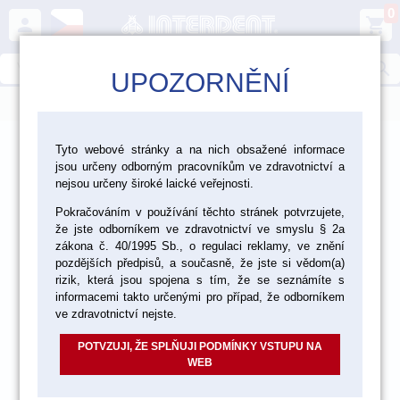
0
person
shopping_cart
search
UPOZORNĚNÍ
menu
>
>
>
>
Ordinace
Dezinfekce a čištění
Sterilizace
Tyto webové stránky a na nich obsažené informace
jsou určeny odborným pracovníkům ve zdravotnictví a
Sterilizace a mytí
nejsou určeny široké laické veřejnosti.
Pokračováním v používání těchto stránek potvrzujete,
že jste odborníkem ve zdravotnictví ve smyslu § 2a
zákona č. 40/1995 Sb., o regulaci reklamy, ve znění
pozdějších předpisů, a současně, že jste si vědom(a)
rizik, která jsou spojena s tím, že se seznámíte s
informacemi takto určenými pro případ, že odborníkem
ve zdravotnictví nejste.
POTVZUJI, ŽE SPLŇUJI PODMÍNKY VSTUPU NA
WEB