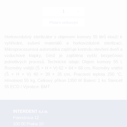
-
+
Přidat k oblíbeným
Horkovzdušný sterilizátor s objemem komory 55 litrů slouží k
vyhřívání, sušení materiálů a horkovzdušné sterilizaci.
Mikroprocesorová automatika zajišťuje kontrolu otevření dveří a
vzduchové klapky, čímž je zajištěna vyšší bezpečnost
jednotlivých procesů. Technické údaje: Objem komory 55 l,
Rozměry vnější (Š × H × V) 62 × 64 × 68 cm, Rozměry vnitřní
(Š × H × V) 40 × 39 × 35 cm, Pracovní teplota 250 °C,
Hmotnost 55 kg, Celkový příkon 1350 W Balení: 1 ks Stericell
55 ECO / Výrobce: BMT
INTERDENT s.r.o.
Foerstrova 12
100 00 Praha 10