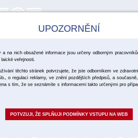
UPOZORNĚNÍ
CAD/CAM
ŠKOLENÍ
AKCE
y a na nich obsažené informace jsou určeny odborným pracovníkům
odoncii
laické veřejnosti.
ívání těchto stránek potvrzujete, že jste odborníkem ve zdravotn
Stojánek 
b., o regulaci reklamy, ve znění pozdějších předpisů, a současně,
ojena s tím, že se seznámíte s informacemi takto určenými pro pří
48 nástroj
Různé typy kazet pro sterilizac
POTVZUJI, ŽE SPLŇUJI PODMÍNKY VSTUPU NA WEB
1ks
Objednací číslo:
Dostupnost: