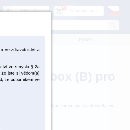
0
person
shopping_cart
Přihlásit se
Nákupní košík
search
KATALOGY
FIRMA
 ve zdravotnictví a
ictví ve smyslu § 2a
pro endo box (B) pro
 že jste si vědom(a)
pad, že odborníkem ve
ů
i a přehledné uložení všech typů kořenových nástrojů. Balení:
ME139500650
ZBOŽÍ NA