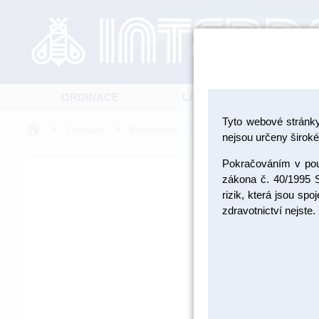
ORDINACE
LABORATOŘ
Tyto webové stránk
>
>
>
Ordinace
Endodoncie
Nástroje a pomůcky pro end
nejsou určeny široké 
Pokračováním v použ
zákona č. 40/1995 S
rizik, která jsou sp
zdravotnictví nejste.