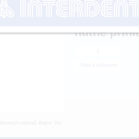
nutné přihl
-
+
Přidat k oblíbeným
ořenových nástrojů. Balení: 1ks