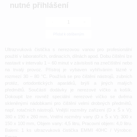
nutné přihlášení
-
+
Přidat k oblíbeným
Ultrazvuková čistička s nerezovou vanou pro profesionální
použití v laboratořích, ordinacích, dílnách apod. Dobu čištění lze
nastavit v intervalu 1 – 60 minut v závislosti na znečištění nebo
na trvalý provoz. Přístroj je vybaven vyhříváním lázně v
rozmezí 30 – 80 °C. Používá se pro čištění nástrojů, zubních
protéz, ortodontických aparátků, brýlí a jiných malých
předmětů. Součástí dodávky je nerezové víčko a košík.
Dokoupit lze rovněž speciální nerezové víčko se dvěma
skleněnými nádobkami pro čištění velmi drobných předmětů,
např. rotačních nástrojů. Vnější rozměry zařízení (D x Š x V):
380 x 190 x 260 mm, Vnitřní rozměry vany (D x Š x V): 300 x
150 x 100 mm, Objem vany: 4,5 litru, Pracovní objem: 4,0 litru.
Balení: 1 ks ultrazvuková čistička EMMI 40HC / Výrobce:
Emag