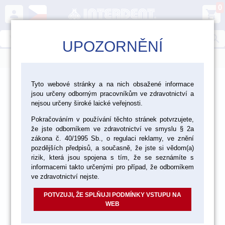
0
person
shopping_cart
search
UPOZORNĚNÍ
menu
>
>
>
Ordinace
Dezinfekce a čištění
Tyto webové stránky a na nich obsažené informace
jsou určeny odborným pracovníkům ve zdravotnictví a
>
Ultrazvukové čištění
Ultrazvukové čističky
nejsou určeny široké laické veřejnosti.
Pokračováním v používání těchto stránek potvrzujete,
že jste odborníkem ve zdravotnictví ve smyslu § 2a
zákona č. 40/1995 Sb., o regulaci reklamy, ve znění
pozdějších předpisů, a současně, že jste si vědom(a)
rizik, která jsou spojena s tím, že se seznámíte s
informacemi takto určenými pro případ, že odborníkem
ve zdravotnictví nejste.
POTVZUJI, ŽE SPLŇUJI PODMÍNKY VSTUPU NA
WEB