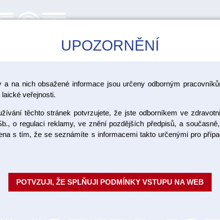
UPOZORNĚNÍ
CAD/CAM
ŠKOLENÍ
AKCE
y a na nich obsažené informace jsou určeny odborným pracovníkům
fer - Dentsply Sirona
laické veřejnosti.
ívání těchto stránek potvrzujete, že jste odborníkem ve zdravotn
Unimetric 
b., o regulaci reklamy, ve znění pozdějších předpisů, a současně,
ojena s tím, že se seznámíte s informacemi takto určenými pro pří
(2proužky
Systém nikl-titanových kořenov
POTVZUJI, ŽE SPLŇUJI PODMÍNKY VSTUPU NA WEB
efektivně. Značení barevnými pr
kalibrátor Unimetric ...
Celý pop
Objednací číslo:
MLC0