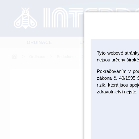
ORDINACE
LABORATOŘ
Tyto webové stránk
>
>
>
Ordinace
Endodoncie
Endodontické nástroje Maille
nejsou určeny široké 
Pokračováním v použ
zákona č. 40/1995 S
rizik, která jsou sp
zdravotnictví nejste.