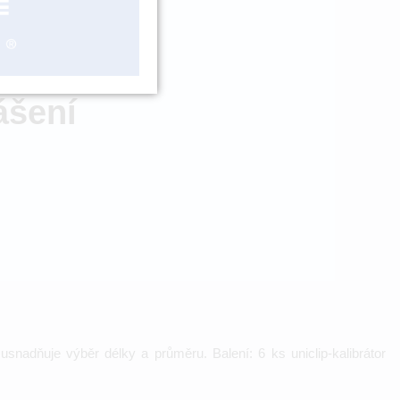
ZBOŽÍ NA
OBJEDNÁNÍ
ášení
snadňuje výběr délky a průměru. Balení: 6 ks uniclip-kalibrátor