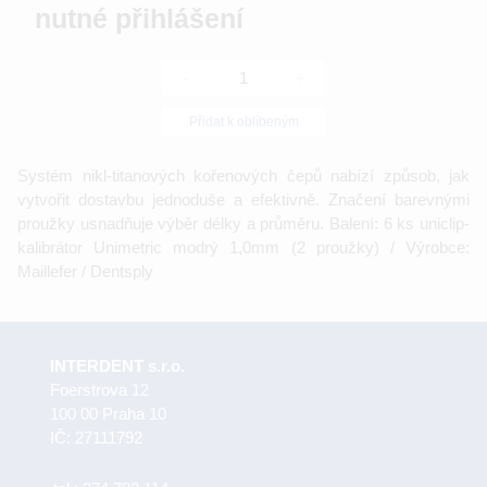
nutné přihlášení
-
+
Přidat k oblíbeným
Systém nikl-titanových kořenových čepů nabízí způsob, jak
vytvořit dostavbu jednoduše a efektivně. Značení barevnými
proužky usnadňuje výběr délky a průměru. Balení: 6 ks uniclip-
kalibrátor Unimetric modrý 1,0mm (2 proužky) / Výrobce:
Maillefer / Dentsply
INTERDENT s.r.o.
Foerstrova 12
100 00 Praha 10
IČ: 27111792