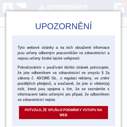
0
person
shopping_cart
search
UPOZORNĚNÍ
menu
>
>
>
Ordinace
Endodoncie
Tyto webové stránky a na nich obsažené informace
jsou určeny odborným pracovníkům ve zdravotnictví a
Endodontické nástroje Maillefer - Dentsply Sirona
nejsou určeny široké laické veřejnosti.
Pokračováním v používání těchto stránek potvrzujete,
že jste odborníkem ve zdravotnictví ve smyslu § 2a
zákona č. 40/1995 Sb., o regulaci reklamy, ve znění
pozdějších předpisů, a současně, že jste si vědom(a)
rizik, která jsou spojena s tím, že se seznámíte s
informacemi takto určenými pro případ, že odborníkem
ve zdravotnictví nejste.
POTVZUJI, ŽE SPLŇUJI PODMÍNKY VSTUPU NA
WEB