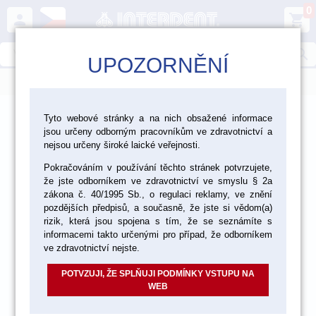
0
person
shopping_cart
search
UPOZORNĚNÍ
menu
>
>
>
Ordinace
Endodoncie
Tyto webové stránky a na nich obsažené informace
jsou určeny odborným pracovníkům ve zdravotnictví a
Endodontické nástroje Maillefer - Dentsply Sirona
nejsou určeny široké laické veřejnosti.
Pokračováním v používání těchto stránek potvrzujete,
že jste odborníkem ve zdravotnictví ve smyslu § 2a
zákona č. 40/1995 Sb., o regulaci reklamy, ve znění
pozdějších předpisů, a současně, že jste si vědom(a)
rizik, která jsou spojena s tím, že se seznámíte s
informacemi takto určenými pro případ, že odborníkem
ve zdravotnictví nejste.
POTVZUJI, ŽE SPLŇUJI PODMÍNKY VSTUPU NA
WEB