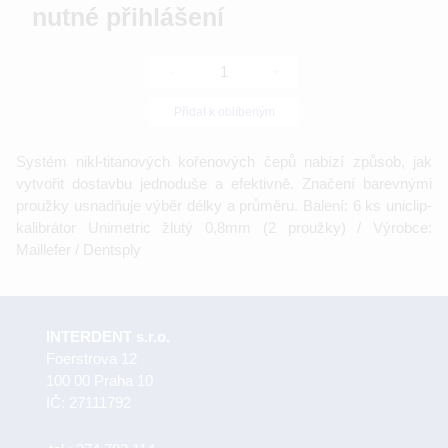
nutné přihlášení
-
+
Přidat k oblíbeným
Systém nikl-titanových kořenových čepů nabízí způsob, jak
vytvořit dostavbu jednoduše a efektivně. Značení barevnými
proužky usnadňuje výběr délky a průměru. Balení: 6 ks uniclip-
kalibrátor Unimetric žlutý 0,8mm (2 proužky) / Výrobce:
Maillefer / Dentsply
INTERDENT s.r.o.
Foerstrova 12
100 00 Praha 10
IČ: 27111792