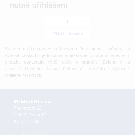
nutné přihlášení
-
+
Přidat k oblíbeným
Systém nikl-titanových kořenových čepů nabízí způsob, jak
vytvořit dostavbu jednoduše a efektivně. Značení barevnými
proužky usnadňuje výběr délky a průměru. Balení: 6 ks
pronikač Unimetric fialový 0,8mm (1 proužek) / Výrobce:
Maillefer / Dentsply
INTERDENT s.r.o.
Foerstrova 12
100 00 Praha 10
IČ: 27111792