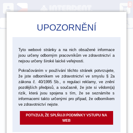
0
person
shopping_cart
search
UPOZORNĚNÍ
menu
>
>
>
Ordinace
Endodoncie
Tyto webové stránky a na nich obsažené informace
jsou určeny odborným pracovníkům ve zdravotnictví a
Endodontické nástroje Maillefer - Dentsply Sirona
nejsou určeny široké laické veřejnosti.
Pokračováním v používání těchto stránek potvrzujete,
že jste odborníkem ve zdravotnictví ve smyslu § 2a
zákona č. 40/1995 Sb., o regulaci reklamy, ve znění
pozdějších předpisů, a současně, že jste si vědom(a)
rizik, která jsou spojena s tím, že se seznámíte s
informacemi takto určenými pro případ, že odborníkem
ve zdravotnictví nejste.
POTVZUJI, ŽE SPLŇUJI PODMÍNKY VSTUPU NA
WEB