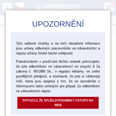
0
person
shopping_cart
search
UPOZORNĚNÍ
menu
>
>
>
Ordinace
Endodoncie
Tyto webové stránky a na nich obsažené informace
jsou určeny odborným pracovníkům ve zdravotnictví a
Endodontické nástroje Maillefer - Dentsply Sirona
nejsou určeny široké laické veřejnosti.
Pokračováním v používání těchto stránek potvrzujete,
že jste odborníkem ve zdravotnictví ve smyslu § 2a
zákona č. 40/1995 Sb., o regulaci reklamy, ve znění
pozdějších předpisů, a současně, že jste si vědom(a)
rizik, která jsou spojena s tím, že se seznámíte s
informacemi takto určenými pro případ, že odborníkem
ve zdravotnictví nejste.
POTVZUJI, ŽE SPLŇUJI PODMÍNKY VSTUPU NA
WEB