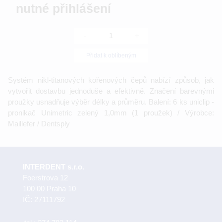
nutné přihlášení
-
+
Přidat k oblíbeným
Systém nikl-titanových kořenových čepů nabízí způsob, jak
vytvořit dostavbu jednoduše a efektivně. Značení barevnými
proužky usnadňuje výběr délky a průměru. Balení: 6 ks uniclip -
pronikač Unimetric zelený 1,0mm (1 proužek) / Výrobce:
Maillefer / Dentsply
INTERDENT s.r.o.
Foerstrova 12
100 00 Praha 10
IČ: 27111792