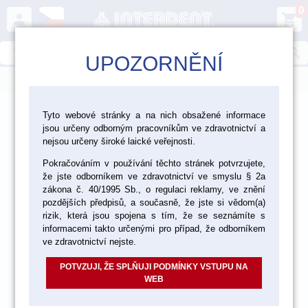
0
person
shopping_cart
search
UPOZORNĚNÍ
menu
>
>
>
Laboratoř
Zatmelování, lití, pájení
Tyto webové stránky a na nich obsažené informace
jsou určeny odborným pracovníkům ve zdravotnictví a
>
Přístroje pro zatmelování, lití a pájení
Vakuové míchačky
nejsou určeny široké laické veřejnosti.
Pokračováním v používání těchto stránek potvrzujete,
že jste odborníkem ve zdravotnictví ve smyslu § 2a
akce
zákona č. 40/1995 Sb., o regulaci reklamy, ve znění
pozdějších předpisů, a současně, že jste si vědom(a)
rizik, která jsou spojena s tím, že se seznámíte s
informacemi takto určenými pro případ, že odborníkem
ve zdravotnictví nejste.
POTVZUJI, ŽE SPLŇUJI PODMÍNKY VSTUPU NA
WEB