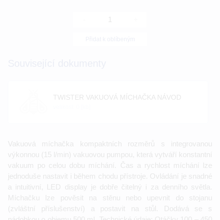
-
+
Přidat k oblíbeným
Související dokumenty
TWISTER VAKUOVÁ MÍCHAČKA NÁVOD
velikost: 0 [kb]
Vakuová míchačka kompaktních rozměrů s integrovanou
výkonnou (15 l/min) vakuovou pumpou, která vytváří konstantní
vakuum po celou dobu míchání. Čas a rychlost míchání lze
jednoduše nastavit i během chodu přístroje. Ovládání je snadné
a intuitivní, LED display je dobře čitelný i za denního světla.
Míchačku lze pověsit na stěnu nebo upevnit do stojanu
(zvláštní příslušenství) a postavit na stůl. Dodává se s
nádobkou o objemu 500 ml. Technické údaje: Otáčky 100 – 450