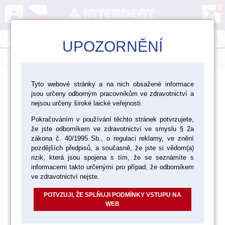
0
person
shopping_cart
search
UPOZORNĚNÍ
menu
>
>
>
Ordinace
Jednorázový materiál
Vata, gáza
Tyto webové stránky a na nich obsažené informace
jsou určeny odborným pracovníkům ve zdravotnictví a
nejsou určeny široké laické veřejnosti.
Pokračováním v používání těchto stránek potvrzujete,
že jste odborníkem ve zdravotnictví ve smyslu § 2a
zákona č. 40/1995 Sb., o regulaci reklamy, ve znění
pozdějších předpisů, a současně, že jste si vědom(a)
rizik, která jsou spojena s tím, že se seznámíte s
informacemi takto určenými pro případ, že odborníkem
ve zdravotnictví nejste.
POTVZUJI, ŽE SPLŇUJI PODMÍNKY VSTUPU NA
WEB