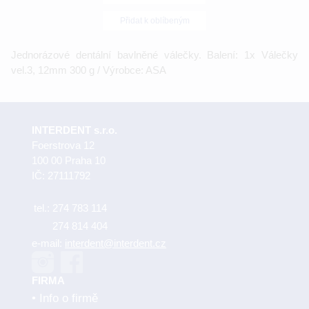
Přidat k oblíbeným
Jednorázové dentální bavlněné válečky. Balení: 1x Válečky
vel.3, 12mm 300 g / Výrobce: ASA
INTERDENT s.r.o.
Foerstrova 12
100 00 Praha 10
IČ: 27111792
tel.:
274 783 114
274 814 404
e-mail:
interdent@interdent.cz
FIRMA
Info o firmě