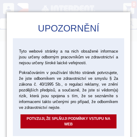
0
person
shopping_cart
search
UPOZORNĚNÍ
menu
>
>
>
Laboratoř
Materiály pro fazetování a inleje
Tyto webové stránky a na nich obsažené informace
jsou určeny odborným pracovníkům ve zdravotnictví a
Tekutiny pro keramiku Vita
nejsou určeny široké laické veřejnosti.
Pokračováním v používání těchto stránek potvrzujete,
že jste odborníkem ve zdravotnictví ve smyslu § 2a
zákona č. 40/1995 Sb., o regulaci reklamy, ve znění
pozdějších předpisů, a současně, že jste si vědom(a)
rizik, která jsou spojena s tím, že se seznámíte s
informacemi takto určenými pro případ, že odborníkem
ve zdravotnictví nejste.
POTVZUJI, ŽE SPLŇUJI PODMÍNKY VSTUPU NA
WEB