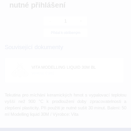
nutné přihlášení
-
+
Přidat k oblíbeným
Související dokumenty
VITA MODELLING LIQUID 30M BL
velikost: 0 [kb]
Tekutina pro míchání keramických hmot s vypalovací teplotou
vyšší než 900 °C k prodloužení doby zpracovatelnosti a
zlepšení plasticity. Při použití je nutné sušit 30 minut. Balení: 50
ml Modelling liquid 30M / Výrobce: Vita