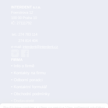
INTERDENT s.r.o.
Foerstrova 12
100 00 Praha 10
IČ: 27111792
tel.:
274 783 114
274 814 404
e-mail:
interdent@interdent.cz
FIRMA
Info o firmě
Kontakty na firmu
Odborní poradci
Kontaktní formulář
Obchodní podmínky
Dodavatelé
Používáme cookies s cílem co nejvíce Vám zpříjemnit návštěvu