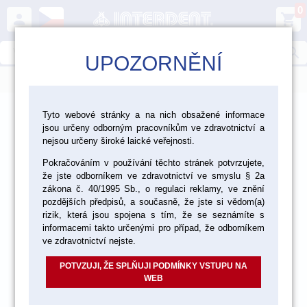
0
person
shopping_cart
search
UPOZORNĚNÍ
menu
>
>
>
Laboratoř
Materiály pro fazetování a inleje
Tyto webové stránky a na nich obsažené informace
jsou určeny odborným pracovníkům ve zdravotnictví a
Tekutiny pro keramiku Vita
nejsou určeny široké laické veřejnosti.
Pokračováním v používání těchto stránek potvrzujete,
že jste odborníkem ve zdravotnictví ve smyslu § 2a
zákona č. 40/1995 Sb., o regulaci reklamy, ve znění
pozdějších předpisů, a současně, že jste si vědom(a)
rizik, která jsou spojena s tím, že se seznámíte s
informacemi takto určenými pro případ, že odborníkem
ve zdravotnictví nejste.
POTVZUJI, ŽE SPLŇUJI PODMÍNKY VSTUPU NA
WEB