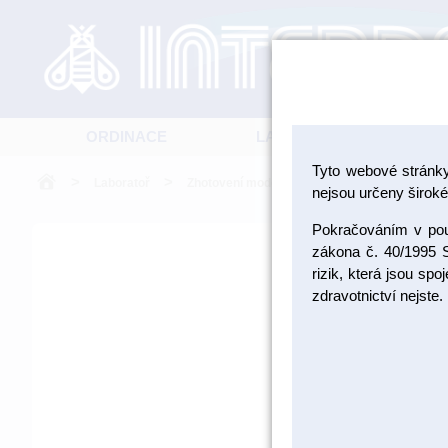
ORDINACE
LABORATOŘ
Tyto webové stránk
>
>
>
Laboratoř
Zhotovení modelu
Vodící čepy, retenční
nejsou určeny široké 
Pokračováním v použ
zákona č. 40/1995 S
rizik, která jsou sp
zdravotnictví nejste.