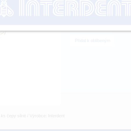
nutné přihl
-
+
Přidat k oblíbeným
 čepy silné / Výrobce: Interdent