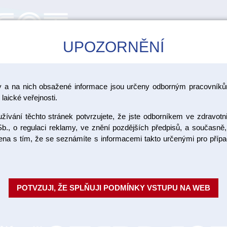
UPOZORNĚNÍ
CAD/CAM
ŠKOLENÍ
AKCE
y a na nich obsažené informace jsou určeny odborným pracovníkům
 kroužky
laické veřejnosti.
ívání těchto stránek potvrzujete, že jste odborníkem ve zdravotn
Vodící čep
b., o regulaci reklamy, ve znění pozdějších předpisů, a současně,
ojena s tím, že se seznámíte s informacemi takto určenými pro pří
VODICÍ ČEPY BEZ TRNU Mosazné 
Interdent
POTVZUJI, ŽE SPLŇUJI PODMÍNKY VSTUPU NA WEB
Objednací číslo:
Dostupnost:
SK