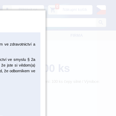
0
person
shopping_cart
Přihlásit se
Nákupní košík
search
KATALOGY
FIRMA
 ve zdravotnictví a
ictví ve smyslu § 2a
y silné 100 ks
 že jste si vědom(a)
pad, že odborníkem ve
vodicí čepy silné Balení: 100 ks čepy silné / Výrobce:
IN0301
LADEM 1 KS