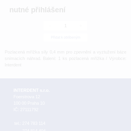
nutné přihlášení
-
+
Přidat k oblíbeným
Pozlacená mřížka síly 0,4 mm pro zpevnění a vyztužení báze
snímacích náhrad. Balení: 1 ks pozlacená mřížka / Výrobce:
Interdent
INTERDENT s.r.o.
Foerstrova 12
100 00 Praha 10
IČ: 27111792
tel.:
274 783 114
274 814 404