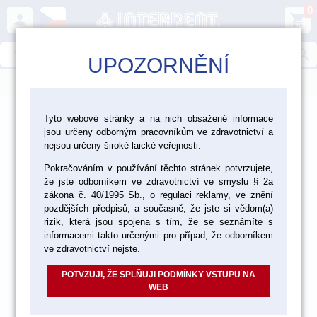
0
person
shopping_cart
search
UPOZORNĚNÍ
menu
>
>
>
Laboratoř
Dentální pryskyřice a zuby
Tyto webové stránky a na nich obsažené informace
jsou určeny odborným pracovníkům ve zdravotnictví a
>
Pomůcky a materiály pro zpracování pryskyřic
nejsou určeny široké laické veřejnosti.
Pokračováním v používání těchto stránek potvrzujete,
Vyztužovací mřížky a třmeny
že jste odborníkem ve zdravotnictví ve smyslu § 2a
zákona č. 40/1995 Sb., o regulaci reklamy, ve znění
pozdějších předpisů, a současně, že jste si vědom(a)
rizik, která jsou spojena s tím, že se seznámíte s
informacemi takto určenými pro případ, že odborníkem
ve zdravotnictví nejste.
POTVZUJI, ŽE SPLŇUJI PODMÍNKY VSTUPU NA
WEB