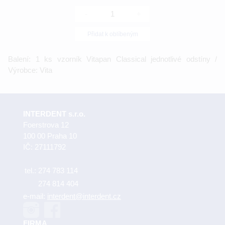
-
+
Přidat k oblíbeným
Balení: 1 ks vzorník Vitapan Classical jednotlivé odstíny /
Výrobce: Vita
INTERDENT s.r.o.
Foerstrova 12
100 00 Praha 10
IČ: 27111792
tel.:
274 783 114
274 814 404
e-mail:
interdent@interdent.cz
FIRMA