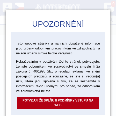
0
person
shopping_cart
search
UPOZORNĚNÍ
menu
>
>
>
Laboratoř
Materiály pro fazetování a inleje
Tyto webové stránky a na nich obsažené informace
jsou určeny odborným pracovníkům ve zdravotnictví a
Vzorníky a pomůcky pro výběr barvy
nejsou určeny široké laické veřejnosti.
Pokračováním v používání těchto stránek potvrzujete,
že jste odborníkem ve zdravotnictví ve smyslu § 2a
zákona č. 40/1995 Sb., o regulaci reklamy, ve znění
pozdějších předpisů, a současně, že jste si vědom(a)
rizik, která jsou spojena s tím, že se seznámíte s
informacemi takto určenými pro případ, že odborníkem
ve zdravotnictví nejste.
POTVZUJI, ŽE SPLŇUJI PODMÍNKY VSTUPU NA
WEB