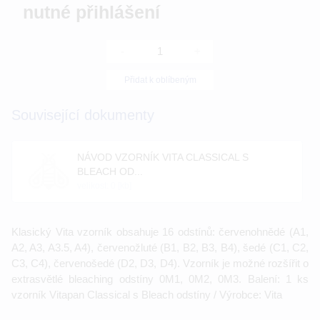
nutné přihlášení
-
+
Přidat k oblíbeným
Související dokumenty
NÁVOD VZORNÍK VITA CLASSICAL S
BLEACH OD...
velikost: 0 [kb]
Klasický Vita vzorník obsahuje 16 odstínů: červenohnědé (A1,
A2, A3, A3.5, A4), červenožluté (B1, B2, B3, B4), šedé (C1, C2,
C3, C4), červenošedé (D2, D3, D4). Vzorník je možné rozšířit o
extrasvětlé bleaching odstíny 0M1, 0M2, 0M3. Balení: 1 ks
vzorník Vitapan Classical s Bleach odstíny / Výrobce: Vita