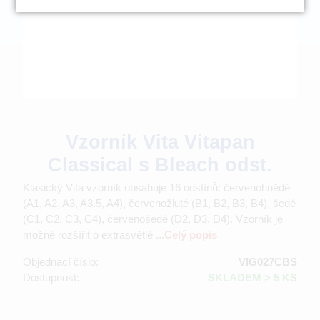
Vzorník Vita Vitapan
Classical s Bleach odst.
Klasický Vita vzorník obsahuje 16 odstínů: červenohnědé
(A1, A2, A3, A3.5, A4), červenožluté (B1, B2, B3, B4), šedé
(C1, C2, C3, C4), červenošedé (D2, D3, D4). Vzorník je
možné rozšířit o extrasvětlé ...
Celý popis
Objednací číslo:
VIG027CBS
Dostupnost:
SKLADEM > 5 KS