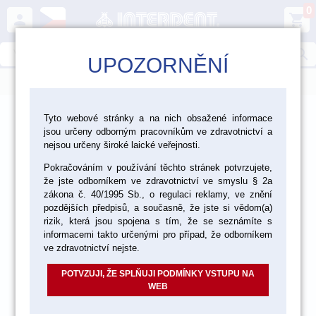
0
person
shopping_cart
search
UPOZORNĚNÍ
menu
>
>
>
Laboratoř
Materiály pro fazetování a inleje
Tyto webové stránky a na nich obsažené informace
jsou určeny odborným pracovníkům ve zdravotnictví a
Vzorníky a pomůcky pro výběr barvy
nejsou určeny široké laické veřejnosti.
Pokračováním v používání těchto stránek potvrzujete,
že jste odborníkem ve zdravotnictví ve smyslu § 2a
zákona č. 40/1995 Sb., o regulaci reklamy, ve znění
pozdějších předpisů, a současně, že jste si vědom(a)
rizik, která jsou spojena s tím, že se seznámíte s
informacemi takto určenými pro případ, že odborníkem
ve zdravotnictví nejste.
POTVZUJI, ŽE SPLŇUJI PODMÍNKY VSTUPU NA
WEB