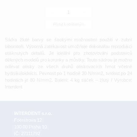
-
+
Přidat k oblíbeným
Sádra žluté barvy se širokými možnostmi použití v zubní
laboratoři. Výborná zatékavost umožňuje dokonalou reprodukci
otisknutých detailů. Je ideální pro zhotovování podstavců
dělených modelů pro korunky a můstky. Touto sádrou je možno
odlévat otisky ze všech druhů otiskovacích hmot včetně
hydrokoloidních. Pevnost po 1 hodině 30 N/mm2, tvrdost po 24
hodinách je 80 N/mm2. Balení: 4 kg sáček – žlutý / Výrobce:
Interdent
INTERDENT s.r.o.
Foerstrova 12
100 00 Praha 10
IČ: 27111792