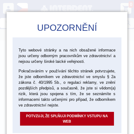
0
person
shopping_cart
search
UPOZORNĚNÍ
menu
>
>
>
Laboratoř
Zhotovení modelu
Dentální sádry
Tyto webové stránky a na nich obsažené informace
jsou určeny odborným pracovníkům ve zdravotnictví a
>
Dentální sádry typ III
nejsou určeny široké laické veřejnosti.
Pokračováním v používání těchto stránek potvrzujete,
že jste odborníkem ve zdravotnictví ve smyslu § 2a
zákona č. 40/1995 Sb., o regulaci reklamy, ve znění
pozdějších předpisů, a současně, že jste si vědom(a)
rizik, která jsou spojena s tím, že se seznámíte s
informacemi takto určenými pro případ, že odborníkem
ve zdravotnictví nejste.
POTVZUJI, ŽE SPLŇUJI PODMÍNKY VSTUPU NA
WEB