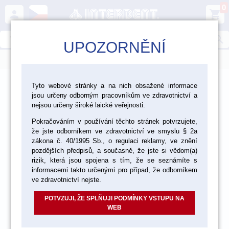
0
person
shopping_cart
search
UPOZORNĚNÍ
menu
>
>
>
Ordinace
Rotační nástroje - položky
Tyto webové stránky a na nich obsažené informace
jsou určeny odborným pracovníkům ve zdravotnictví a
>
Diamantové nástroje Edenta - položky
nejsou určeny široké laické veřejnosti.
Pokračováním v používání těchto stránek potvrzujete,
Diamantové brousky - položky
že jste odborníkem ve zdravotnictví ve smyslu § 2a
zákona č. 40/1995 Sb., o regulaci reklamy, ve znění
pozdějších předpisů, a současně, že jste si vědom(a)
rizik, která jsou spojena s tím, že se seznámíte s
informacemi takto určenými pro případ, že odborníkem
ve zdravotnictví nejste.
POTVZUJI, ŽE SPLŇUJI PODMÍNKY VSTUPU NA
WEB