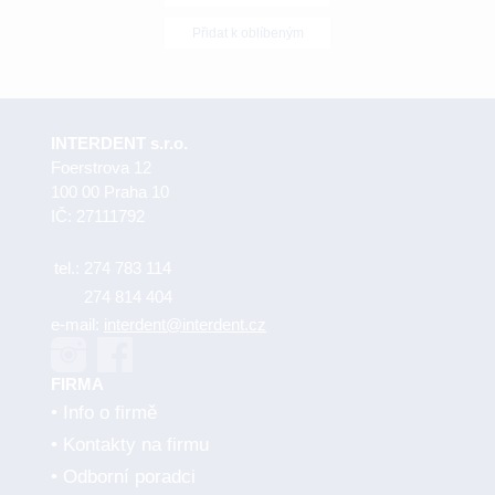
Přidat k oblíbeným
INTERDENT s.r.o.
Foerstrova 12
100 00 Praha 10
IČ: 27111792
tel.:
274 783 114
274 814 404
e-mail:
interdent@interdent.cz
FIRMA
Info o firmě
Kontakty na firmu
Odborní poradci