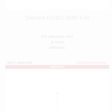
Diamant FG 801.009F 5 ks
Pro zobrazení ceny
je nutné
přihlášení.
OBJ.Č.:ED801.009F
ZBOŽÍ NA OBJEDNÁNÍ
ORDINACE