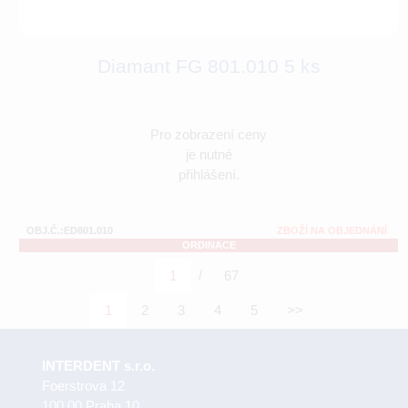
Diamant FG 801.010 5 ks
Pro zobrazení ceny
je nutné
přihlášení.
OBJ.Č.:ED801.010
ZBOŽÍ NA OBJEDNÁNÍ
ORDINACE
/
1
67
1
2
3
4
5
>>
INTERDENT s.r.o.
Foerstrova 12
100 00 Praha 10