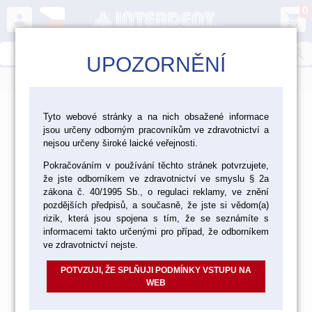
0
person
shopping_cart
search
UPOZORNĚNÍ
menu
>
>
>
Ordinace
Rotační nástroje - položky
Tyto webové stránky a na nich obsažené informace
jsou určeny odborným pracovníkům ve zdravotnictví a
Diamantové nástroje Edenta - položky
nejsou určeny široké laické veřejnosti.
Diamantové nástroje Edenta -
Pokračováním v používání těchto stránek potvrzujete,
že jste odborníkem ve zdravotnictví ve smyslu § 2a
položky
zákona č. 40/1995 Sb., o regulaci reklamy, ve znění
pozdějších předpisů, a současně, že jste si vědom(a)
rizik, která jsou spojena s tím, že se seznámíte s
informacemi takto určenými pro případ, že odborníkem
ve zdravotnictví nejste.
DIAMANTOVÉ BROUSKY - POLOŽKY
POTVZUJI, ŽE SPLŇUJI PODMÍNKY VSTUPU NA
WEB
NÁSTROJE K RYCHLÉ PREPARACI -