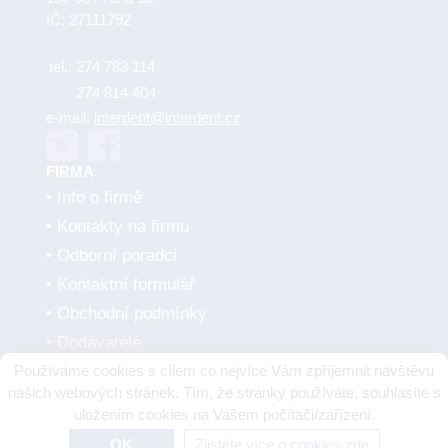
IČ: 27111792
tel.:
274 783 114
274 814 404
e-mail:
interdent@interdent.cz
FIRMA
Info o firmě
Kontakty na firmu
Odborní poradci
Kontaktní formulář
Obchodní podmínky
Dodavatelé
Používáme cookies s cílem co nejvíce Vám zpříjemnit návštěvu
SMLUVNÍ PARTNEŘI
našich webových stránek. Tím, že stránky používáte, souhlasíte s
uložením cookies na Vašem počítači/zařízení.
OK
Zjistěte více o cookies zde