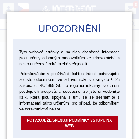
0
person
shopping_cart
search
UPOZORNĚNÍ
menu
>
>
>
Ordinace
Rotační nástroje - položky
Tyto webové stránky a na nich obsažené informace
jsou určeny odborným pracovníkům ve zdravotnictví a
>
Parodontologické nástroje Edenta - položky
nejsou určeny široké laické veřejnosti.
Pokračováním v používání těchto stránek potvrzujete,
Periored nástroje - položky
že jste odborníkem ve zdravotnictví ve smyslu § 2a
zákona č. 40/1995 Sb., o regulaci reklamy, ve znění
pozdějších předpisů, a současně, že jste si vědom(a)
rizik, která jsou spojena s tím, že se seznámíte s
informacemi takto určenými pro případ, že odborníkem
ve zdravotnictví nejste.
POTVZUJI, ŽE SPLŇUJI PODMÍNKY VSTUPU NA
WEB