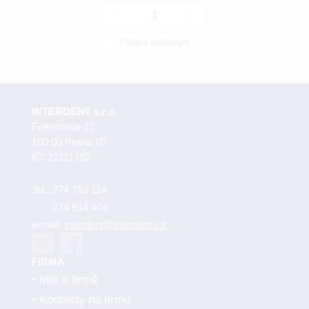
-
+
Přidat k oblíbeným
INTERDENT s.r.o.
Foerstrova 12
100 00 Praha 10
IČ: 27111792
tel.:
274 783 114
274 814 404
e-mail:
interdent@interdent.cz
FIRMA
Info o firmě
Kontakty na firmu