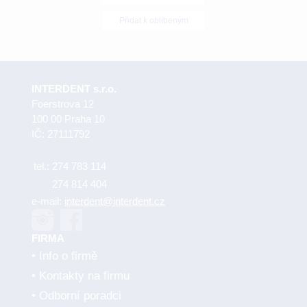
Přidat k oblíbeným
INTERDENT s.r.o.
Foerstrova 12
100 00 Praha 10
IČ: 27111792
tel.:
274 783 114
274 814 404
e-mail:
interdent@interdent.cz
FIRMA
Info o firmě
Kontakty na firmu
Odborní poradci