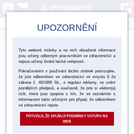
0
person
shopping_cart
search
UPOZORNĚNÍ
menu
>
>
>
Ordinace
Rotační nástroje - položky
Tyto webové stránky a na nich obsažené informace
jsou určeny odborným pracovníkům ve zdravotnictví a
>
Diamantové nástroje Edenta - položky
nejsou určeny široké laické veřejnosti.
Pokračováním v používání těchto stránek potvrzujete,
Diamantové brousky - položky
že jste odborníkem ve zdravotnictví ve smyslu § 2a
zákona č. 40/1995 Sb., o regulaci reklamy, ve znění
pozdějších předpisů, a současně, že jste si vědom(a)
rizik, která jsou spojena s tím, že se seznámíte s
informacemi takto určenými pro případ, že odborníkem
ve zdravotnictví nejste.
POTVZUJI, ŽE SPLŇUJI PODMÍNKY VSTUPU NA
WEB