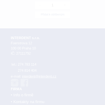
-
+
Přidat k oblíbeným
INTERDENT s.r.o.
Foerstrova 12
100 00 Praha 10
IČ: 27111792
tel.:
274 783 114
274 814 404
e-mail:
interdent@interdent.cz
FIRMA
Info o firmě
Kontakty na firmu