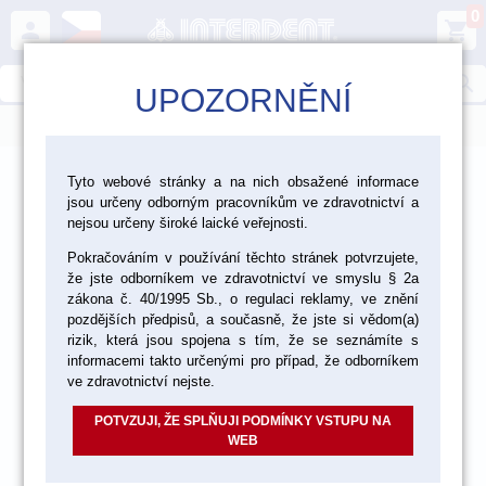
0
person
shopping_cart
search
UPOZORNĚNÍ
menu
>
>
>
Ordinace
Rotační nástroje - položky
Tyto webové stránky a na nich obsažené informace
jsou určeny odborným pracovníkům ve zdravotnictví a
>
Parodontologické nástroje Edenta - položky
nejsou určeny široké laické veřejnosti.
Pokračováním v používání těchto stránek potvrzujete,
Periored nástroje - položky
že jste odborníkem ve zdravotnictví ve smyslu § 2a
zákona č. 40/1995 Sb., o regulaci reklamy, ve znění
pozdějších předpisů, a současně, že jste si vědom(a)
rizik, která jsou spojena s tím, že se seznámíte s
informacemi takto určenými pro případ, že odborníkem
ve zdravotnictví nejste.
POTVZUJI, ŽE SPLŇUJI PODMÍNKY VSTUPU NA
WEB