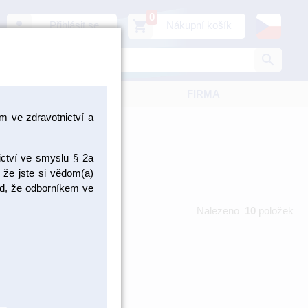
0
person
shopping_cart
Přihlásit se
Nákupní košík
search
KATALOGY
FIRMA
 ve zdravotnictví a
ictví ve smyslu § 2a
 že jste si vědom(a)
pad, že odborníkem ve
Nalezeno
10
položek