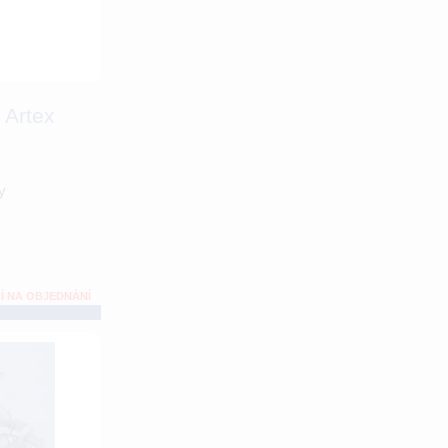
 Artex
y
Í NA OBJEDNÁNÍ