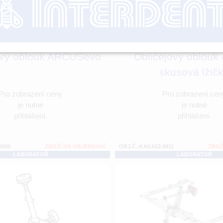
ový oblouk ARCUSevo
Obličejový oblouk 
skusová lžič
Pro zobrazení ceny
Pro zobrazení cen
je nutné
je nutné
přihlášení.
přihlášení.
0900
ZBOŽÍ NA OBJEDNÁNÍ
OBJ.Č.:KA0.622.0911
ZBOŽ
LABORATOŘ
LABORATOŘ