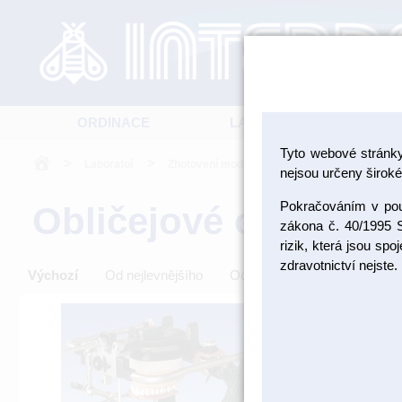
ORDINACE
LABORATOŘ
Tyto webové stránk
>
>
>
Laboratoř
Zhotovení modelu
Artikulátory, obličejo
nejsou určeny široké 
Pokračováním v použ
Obličejové oblouky
zákona č. 40/1995 S
rizik, která jsou sp
zdravotnictví nejste.
Výchozí
Od nejlevnějšího
Od nejdražšího