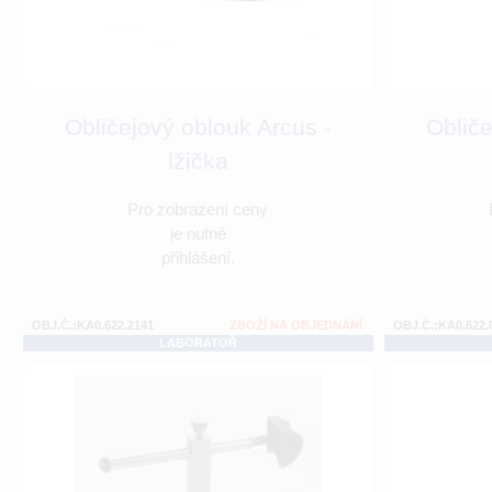
Obličejový oblouk Arcus -
Obliče
lžička
Pro zobrazení ceny
je nutné
přihlášení.
OBJ.Č.:KA0.622.2141
ZBOŽÍ NA OBJEDNÁNÍ
OBJ.Č.:KA0.622.
LABORATOŘ