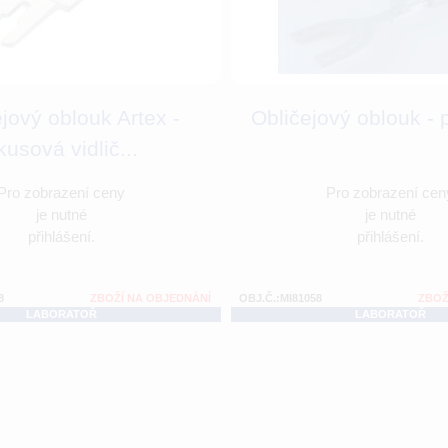
jový oblouk Artex -
Obličejový oblouk -
kusová vidlič...
Pro zobrazení ceny
Pro zobrazení cen
je nutné
je nutné
přihlášení.
přihlášení.
8
ZBOŽÍ NA OBJEDNÁNÍ
OBJ.Č.:MI81058
ZBOŽ
LABORATOŘ
LABORATOŘ