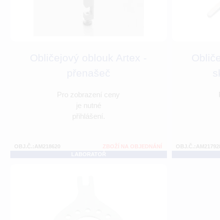
Obličejový oblouk Artex -
Obliče
přenašeč
s
Pro zobrazení ceny
je nutné
přihlášení.
OBJ.Č.:AM218620
ZBOŽÍ NA OBJEDNÁNÍ
OBJ.Č.:AM21792
LABORATOŘ