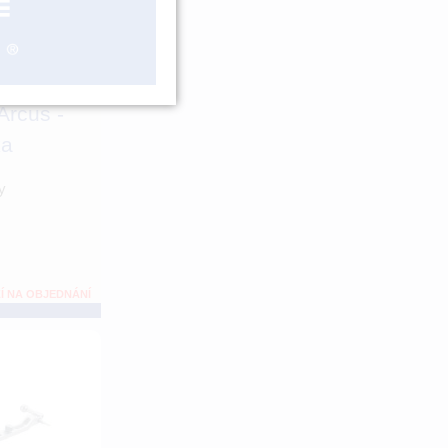
Arcus -
ka
y
Í NA OBJEDNÁNÍ