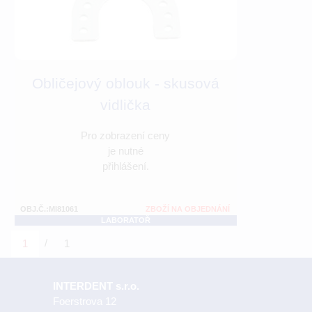
Obličejový oblouk - skusová
vidlička
Pro zobrazení ceny
je nutné
přihlášení.
OBJ.Č.:MI81061
ZBOŽÍ NA OBJEDNÁNÍ
LABORATOŘ
/
1
1
INTERDENT s.r.o.
Foerstrova 12