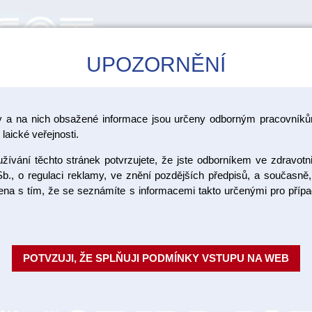
UPOZORNĚNÍ
CAD/CAM
ŠKOLENÍ
AKCE
y a na nich obsažené informace jsou určeny odborným pracovníkům
>
vé oblouky, okludory
Obličejové oblouky
laické veřejnosti.
ívání těchto stránek potvrzujete, že jste odborníkem ve zdravotn
b., o regulaci reklamy, ve znění pozdějších předpisů, a současně,
ojena s tím, že se seznámíte s informacemi takto určenými pro pří
POTVZUJI, ŽE SPLŇUJI PODMÍNKY VSTUPU NA WEB