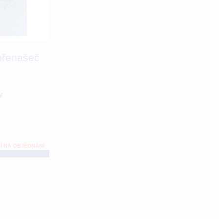
 přenašeč
y
Í NA OBJEDNÁNÍ